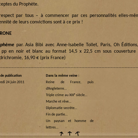
ceptes du Prophète.
respect par tous – à commencer par ces personnalités elles-mê
nnité de leurs convictions sont à ce prix !
TRONE
sphème
par Asia Bibi avec Anne-Isabelle Tollet, Paris, Oh Édition
 pp en noir et blanc au format 14,5 x 22,5 cm sous couverture
drichromie, 16,90 € (prix France)
de publication
Dans la même veine :
edi 24 juin 2011
Reine de France, puis
d’Angleterre…
Triple crime au XIXᵉ siècle…
Marche et rêve…
Diplomatie secrète…
Fin de partie…
Un paysan et homme de
lettres…