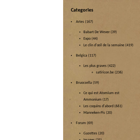
Categories
Artes
(167)
Babart De Wever
(39)
Expo
(44)
Le clin d'œil de la semaine
(419)
Belgica
(117)
Les plus graves
(422)
satiricon.be
(236)
Bruocsella
(59)
Ce qui est Atomium est
Ammonium
(17)
Les coquins d'abord
(661)
Manneken-Pis
(20)
Forum
(69)
Gazettes
(20)