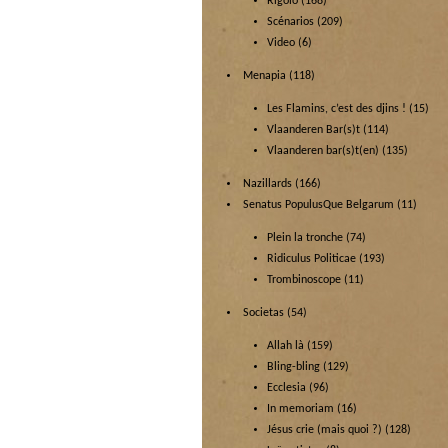
Rigolo
(168)
Scénarios
(209)
Video
(6)
Menapia
(118)
Les Flamins, c’est des djins !
(15)
Vlaanderen Bar(s)t
(114)
Vlaanderen bar(s)t(en)
(135)
Nazillards
(166)
Senatus PopulusQue Belgarum
(11)
Plein la tronche
(74)
Ridiculus Politicae
(193)
Trombinoscope
(11)
Societas
(54)
Allah là
(159)
Bling-bling
(129)
Ecclesia
(96)
In memoriam
(16)
Jésus crie (mais quoi ?)
(128)