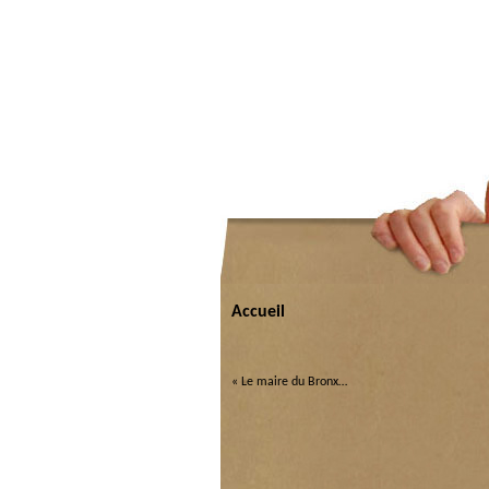
Accueil
«
Le maire du Bronx…