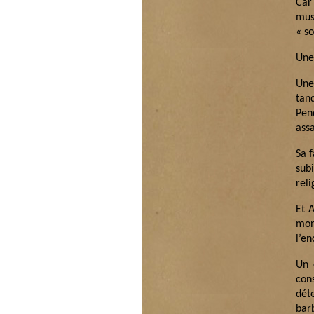
Car
mus
« s
Une
Une
tan
Pen
ass
Sa f
subi
rel
Et A
mon
l’e
Un 
con
dét
bar