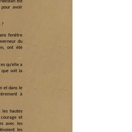
Pakistan est
 pour avoir
 ?
sans fenêtre
ouverneur du
en, ont été
ces qu’elle a
 que soit la
n et dans le
lièrement à
 les hautes
 courage et
es avec les
évoient les