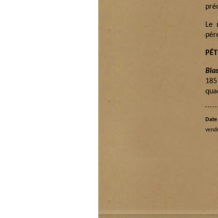
pré
Le 
pére
PÉ
Bla
185
qua
Date 
vendr