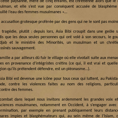
 cette paysanne, mère de cinq enfants, est chrétienne alors que le 
ulman, et elle s’est vue par conséquent accusée de blasphème
ouillé l’eau des femmes musulmanes »…
 accusation grotesque proférée par des gens qui ne le sont pas moins
 tragédie, plutôt : depuis lors, Asia Bibi croupit dans une geôle 
dis que les deux seules personnes qui ont volé à son secours, le g
djab et le ministre des Minorités, un musulman et un chréti
assinés sauvagement.
amille a par ailleurs dû fuir le village où elle vivotait suite aux mena
es en provenance d’intégristes crétins (ce qui, il est vrai et quelle
igion qu’ils prétendent défendre, est un pléonasme…).
sia Bibi est devenue une icône pour tous ceux qui luttent, au Pakista
de, contre les violences faites au nom des religions, particu
ncontre des femmes.
combat dans lequel nous invitons ardemment les grandes voix et
sciences musulmanes, notamment en Occident, à s’engager avec
ermination, par exemple en prenant publiquement leurs distanc
bares impies et blasphémateurs qui, au sein même de l’Islam, d