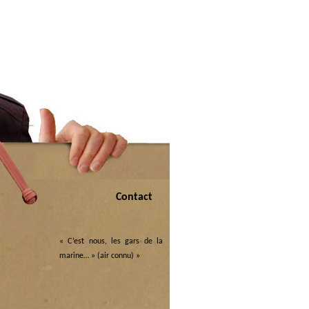
Contact
« C’est nous, les gars de la
marine… » (air connu)
»