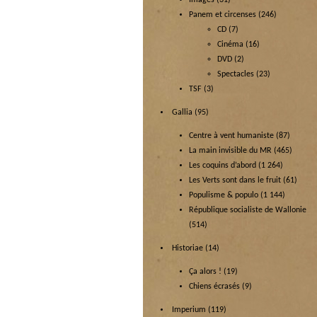
Images
(31)
Panem et circenses
(246)
CD
(7)
Cinéma
(16)
DVD
(2)
Spectacles
(23)
TSF
(3)
Gallia
(95)
Centre à vent humaniste
(87)
La main invisible du MR
(465)
Les coquins d’abord
(1 264)
Les Verts sont dans le fruit
(61)
Populisme & populo
(1 144)
République socialiste de Wallonie
(514)
Historiae
(14)
Ça alors !
(19)
Chiens écrasés
(9)
Imperium
(119)