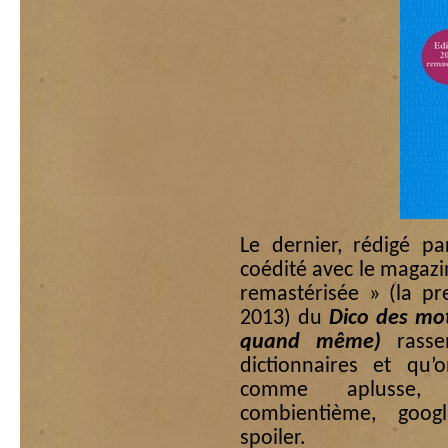
Le dernier, rédigé pa
coédité avec le magaz
remastérisée » (la pr
2013) du
Dico des mot
quand même)
rasse
dictionnaires et qu’
comme aplusse, b
combientième, googl
spoiler.