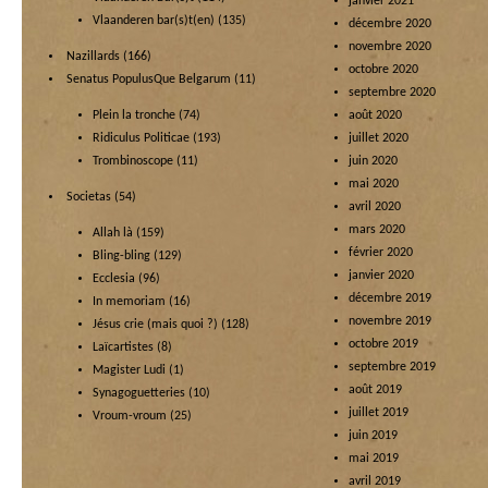
janvier 2021
Vlaanderen bar(s)t(en)
(135)
décembre 2020
novembre 2020
Nazillards
(166)
octobre 2020
Senatus PopulusQue Belgarum
(11)
septembre 2020
Plein la tronche
(74)
août 2020
Ridiculus Politicae
(193)
juillet 2020
Trombinoscope
(11)
juin 2020
mai 2020
Societas
(54)
avril 2020
mars 2020
Allah là
(159)
février 2020
Bling-bling
(129)
janvier 2020
Ecclesia
(96)
décembre 2019
In memoriam
(16)
novembre 2019
Jésus crie (mais quoi ?)
(128)
octobre 2019
Laïcartistes
(8)
septembre 2019
Magister Ludi
(1)
août 2019
Synagoguetteries
(10)
juillet 2019
Vroum-vroum
(25)
juin 2019
mai 2019
avril 2019