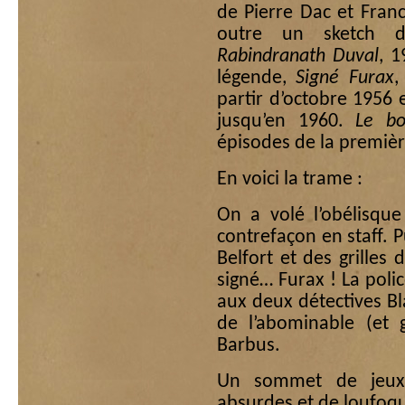
de Pierre Dac et Fran
outre un sketch dé
Rabindranath Duval
, 1
légende,
Signé Furax
,
partir d’octobre 1956
jusqu’en 1960.
Le bo
épisodes de la premièr
En voici la trame :
On a volé l’obélisqu
contrefaçon en staff. P
Belfort et des grilles 
signé… Furax ! La polic
aux deux détectives B
de l’abominable (et g
Barbus.
Un sommet de jeux 
absurdes et de loufoqu