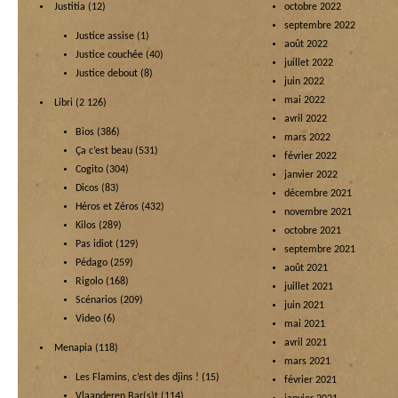
Justitia
(12)
octobre 2022
septembre 2022
Justice assise
(1)
août 2022
Justice couchée
(40)
juillet 2022
Justice debout
(8)
juin 2022
mai 2022
Libri
(2 126)
avril 2022
Bios
(386)
mars 2022
Ça c’est beau
(531)
février 2022
Cogito
(304)
janvier 2022
Dicos
(83)
décembre 2021
Héros et Zéros
(432)
novembre 2021
Kilos
(289)
octobre 2021
Pas idiot
(129)
septembre 2021
Pédago
(259)
août 2021
Rigolo
(168)
juillet 2021
Scénarios
(209)
juin 2021
Video
(6)
mai 2021
avril 2021
Menapia
(118)
mars 2021
Les Flamins, c’est des djins !
(15)
février 2021
Vlaanderen Bar(s)t
(114)