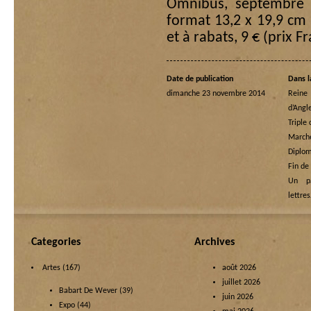
Omnibus, septembre 
format 13,2 x 19,9 cm
et à rabats, 9 € (prix F
Date de publication
Dans l
dimanche 23 novembre 2014
Rein
d’Angl
Triple
Marche
Diplom
Fin de
Un p
lettre
Categories
Archives
Artes
(167)
août 2026
juillet 2026
Babart De Wever
(39)
juin 2026
Expo
(44)