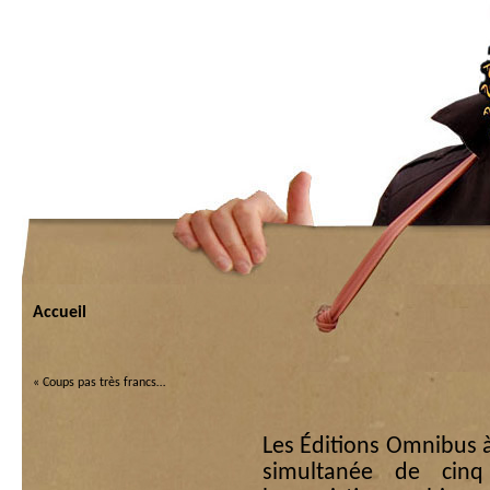
Accueil
«
Coups pas très francs…
Les Éditions Omnibus à
simultanée de cinq