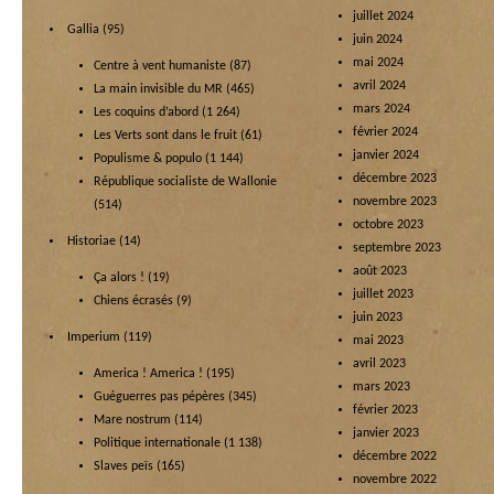
juillet 2024
Gallia
(95)
juin 2024
mai 2024
Centre à vent humaniste
(87)
avril 2024
La main invisible du MR
(465)
mars 2024
Les coquins d’abord
(1 264)
février 2024
Les Verts sont dans le fruit
(61)
janvier 2024
Populisme & populo
(1 144)
décembre 2023
République socialiste de Wallonie
novembre 2023
(514)
octobre 2023
Historiae
(14)
septembre 2023
août 2023
Ça alors !
(19)
juillet 2023
Chiens écrasés
(9)
juin 2023
Imperium
(119)
mai 2023
avril 2023
America ! America !
(195)
mars 2023
Guéguerres pas pépères
(345)
février 2023
Mare nostrum
(114)
janvier 2023
Politique internationale
(1 138)
décembre 2022
Slaves peïs
(165)
novembre 2022