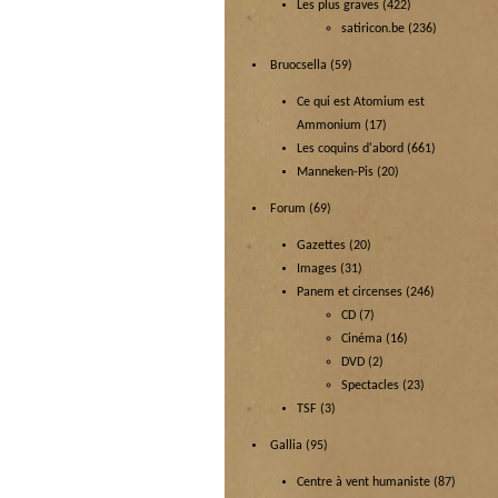
Les plus graves
(422)
satiricon.be
(236)
Bruocsella
(59)
Ce qui est Atomium est
Ammonium
(17)
Les coquins d'abord
(661)
Manneken-Pis
(20)
Forum
(69)
Gazettes
(20)
Images
(31)
Panem et circenses
(246)
CD
(7)
Cinéma
(16)
DVD
(2)
Spectacles
(23)
TSF
(3)
Gallia
(95)
Centre à vent humaniste
(87)