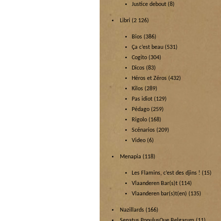
Justice debout
(8)
Libri
(2 126)
Bios
(386)
Ça c’est beau
(531)
Cogito
(304)
Dicos
(83)
Héros et Zéros
(432)
Kilos
(289)
Pas idiot
(129)
Pédago
(259)
Rigolo
(168)
Scénarios
(209)
Video
(6)
Menapia
(118)
Les Flamins, c’est des djins !
(15)
Vlaanderen Bar(s)t
(114)
Vlaanderen bar(s)t(en)
(135)
Nazillards
(166)
Senatus PopulusQue Belgarum
(11)