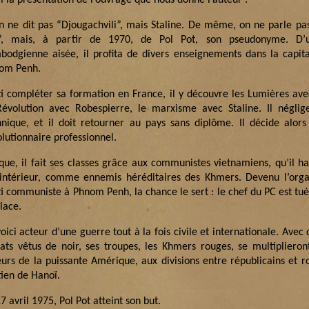
i la présentation de l’ouvrage que nous donne l’auteur :
n ne dit pas “Djougachvili”, mais Staline. De même, on ne parle pa
”, mais, à partir de 1970, de Pol Pot, son pseudonyme. D’u
bodgienne aisée, il profita de divers enseignements dans la capit
om Penh.
ti compléter sa formation en France, il y découvre les Lumières av
Révolution avec Robespierre, le marxisme avec Staline. Il néglig
hnique, et il doit retourner au pays sans diplôme. Il décide alor
lutionnaire professionnel.
ïque, il fait ses classes grâce aux communistes vietnamiens, qu’il ha
 intérieur, comme ennemis héréditaires des Khmers. Devenu l’orga
i communiste à Phnom Penh, la chance le sert : le chef du PC est tué,
lace.
oici acteur d’une guerre tout à la fois civile et internationale. Avec
dats vêtus de noir, ses troupes, les Khmers rouges, se multipliero
eurs de la puissante Amérique, aux divisions entre républicains et ro
tien de Hanoï.
7 avril 1975, Pol Pot atteint son but.