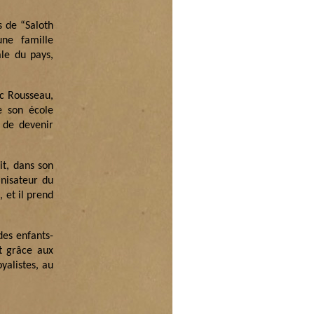
s de “Saloth
ne famille
ale du pays,
ec Rousseau,
e son école
s de devenir
it, dans son
nisateur du
 et il prend
 des enfants-
nt grâce aux
yalistes, au