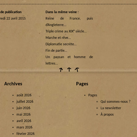
de publication
Dans la même veine :
edi 22 avril 2015
Reine de France, puis
d’Angleterre…
Triple crime au XIXᵉ siècle…
Marche et rêve…
Diplomatie secrète…
Fin de partie…
Un paysan et homme de
lettres…
Archives
Pages
août 2026
Pages
juillet 2026
Qui sommes-nous ?
juin 2026
La newsletter
mai 2026
À propos
avril 2026
mars 2026
février 2026