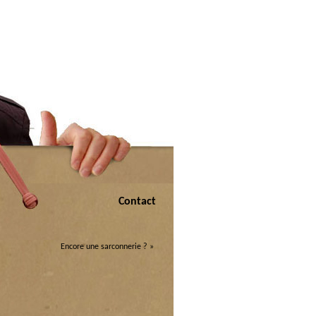
Contact
Encore une sarconnerie ?
»