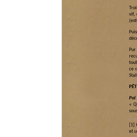
Tro
vif,
(est
Pui
déce
Pur
rec
tou
ce 
Stal
PÉ
Pol
« Q
sou
[1]
O
et 