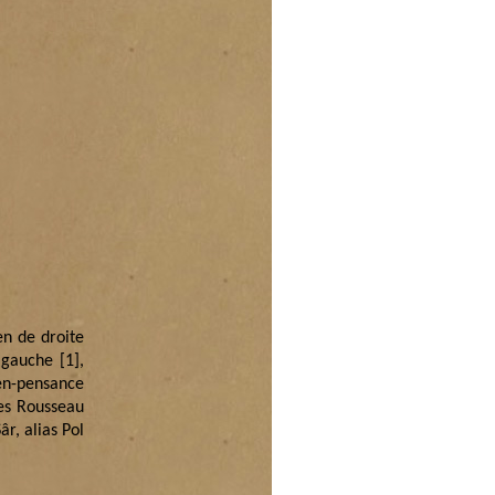
en de droite
e gauche
[1]
,
ien-pensance
ues Rousseau
r, alias Pol