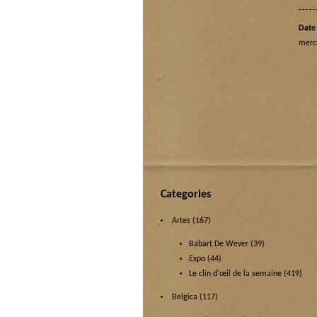
Date 
mercr
Categories
Artes
(167)
Babart De Wever
(39)
Expo
(44)
Le clin d'œil de la semaine
(419)
Belgica
(117)