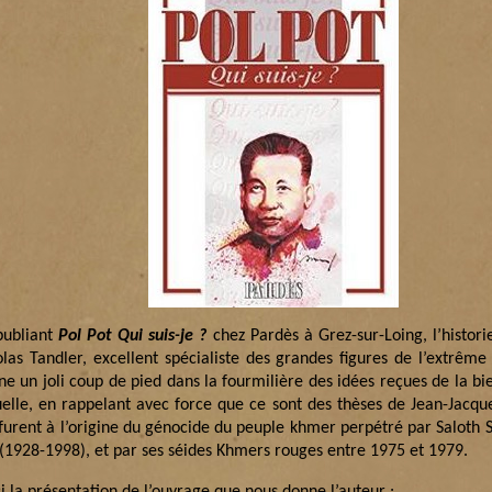
publiant
Pol Pot Qui suis-je ?
chez Pardès à Grez-sur-Loing, l’histori
olas Tandler, excellent spécialiste des grandes figures de l’extrêm
ne un joli coup de pied dans la fourmilière des idées reçues de la b
uelle, en rappelant avec force que ce sont des thèses de Jean-Jacq
furent à l’origine du génocide du peuple khmer perpétré par Saloth Sâ
 (1928-1998), et par ses séides Khmers rouges entre 1975 et 1979.