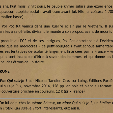
is ans, huit mois, vingt jours, le peuple khmer subira une expérienc
 qu’aucun utopiste social n’avait osée avant lui. Elle lui coûtera 1 7
imation basse).
s Pol Pot fut vaincu dans une guerre éclair par le Vietnam. Il su
nnies à sa défaite, divisant le monde à son propos, avant de mourir, 
 produit du PCF et de ses intrigues, Pol Pot entretenait à l’évide
uite que les médiocres – ce petit-bourgeois avait échoué lamentab
tes ses tentatives de scolarité largement financées par la France – v
qu’ils sont incapable d’être, à savoir des hommes, et qui donne les H
ine, des étrons de l’histoire…
TRONE
 Pot Qui suis-je ?
par Nicolas Tandler, Grez-sur-Loing, Éditions Pardès
ui suis-je ? », novembre 2014, 128 pp. en noir et blanc au format
s couverture brochée en couleurs, 12 € (prix France)
n lui doit, chez le même éditeur, un
Marx Qui suis-je ?
, un
Staline 
un
Trotski Qui suis-je ?
fort intéressants, eux aussi.