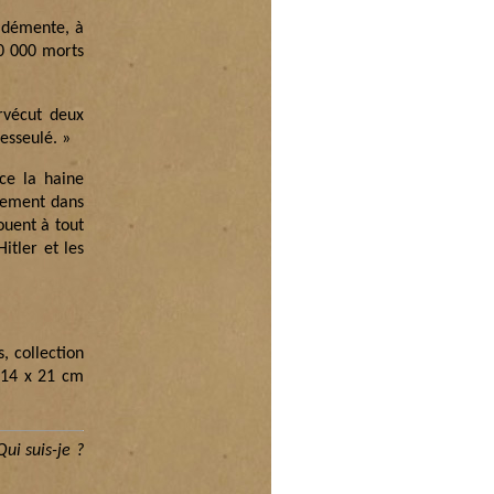
e démente, à
00 000 morts
rvécut deux
esseulé. »
nce la haine
lement dans
ouent à tout
itler et les
, collection
 14 x 21 cm
Qui suis-je ?