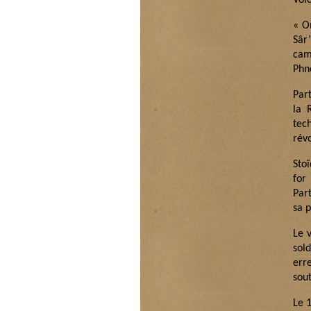
Voic
« O
Sâr
cam
Phn
Par
la 
tec
révo
Sto
for
Part
sa p
Le v
sol
err
sou
Le 1