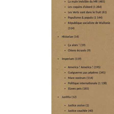
La main invisible du MR
(465)
Les coquins d’abord
(1 264)
Les Verts sont dans le fruit
(61)
Populisme & populo
(1 144)
République socialiste de Wallonie
(514)
Historiae
(14)
Ça alors !
(19)
Chiens écrasés
(9)
Imperium
(119)
America ! America !
(195)
Guéguerres pas pépères
(345)
Mare nostrum
(114)
Politique internationale
(1 138)
Slaves peïs
(165)
Justitia
(12)
Justice assise
(1)
Justice couchée
(40)