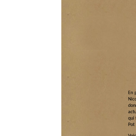
En 
Nic
don
act
qui 
Pot