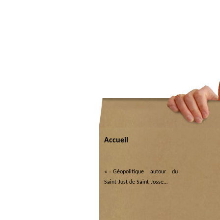
Accueil
«
Géopolitique autour du
Saint-Just de Saint-Josse…