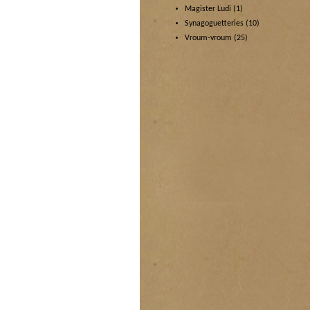
Magister Ludi
(1)
Synagoguetteries
(10)
Vroum-vroum
(25)