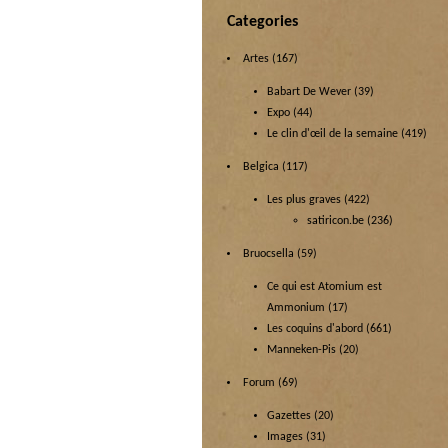
Categories
Artes
(167)
Babart De Wever
(39)
Expo
(44)
Le clin d'œil de la semaine
(419)
Belgica
(117)
Les plus graves
(422)
satiricon.be
(236)
Bruocsella
(59)
Ce qui est Atomium est
Ammonium
(17)
Les coquins d'abord
(661)
Manneken-Pis
(20)
Forum
(69)
Gazettes
(20)
Images
(31)