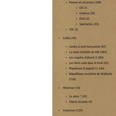
Panem et circenses
(246)
CD
(7)
Cinéma
(16)
DVD
(2)
Spectacles
(23)
TSF
(3)
Gallia
(95)
Centre à vent humaniste
(87)
La main invisible du MR
(465)
Les coquins d’abord
(1 264)
Les Verts sont dans le fruit
(61)
Populisme & populo
(1 144)
République socialiste de Wallonie
(514)
Historiae
(14)
Ça alors !
(19)
Chiens écrasés
(9)
Imperium
(119)