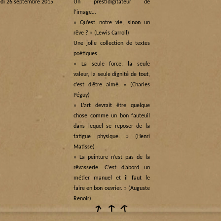
di 26 septembre 2015
Un prestidigitateur de
l’image…
« Qu’est notre vie, sinon un
rêve ? » (Lewis Carroll)
Une jolie collection de textes
poétiques…
« La seule force, la seule
valeur, la seule dignité de tout,
c’est d’être aimé. » (Charles
Péguy)
« L’art devrait être quelque
chose comme un bon fauteuil
dans lequel se reposer de la
fatigue physique. » (Henri
Matisse)
« La peinture n’est pas de la
rêvasserie. C’est d’abord un
métier manuel et il faut le
faire en bon ouvrier. » (Auguste
Renoir)