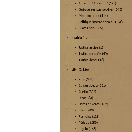
America ! America !
(195)
Guéguerres pas pépères
(345)
Mare nostrum
(114)
Politique internationale
(1 138)
Slaves peïs
(165)
Justitia
(12)
Justice assise
(1)
Justice couchée
(40)
Justice debout
(8)
Libri
(2 126)
Bios
(386)
Ça c’est beau
(531)
Cogito
(304)
Dicos
(83)
Héros et Zéros
(432)
Kilos
(289)
Pas idiot
(129)
Pédago
(259)
Rigolo
(168)