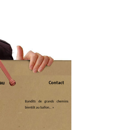
au
Contact
Bandits de grands chemins
bientôt au ballon…
»