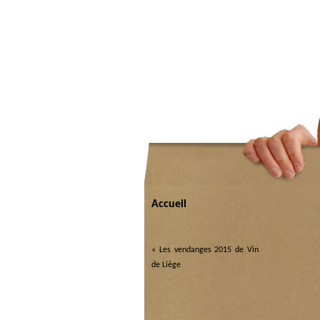
Accueil
«
Les vendanges 2015 de Vin
de Liège