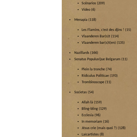
Scénarios
(209)
Video
(6)
Menapia
(118)
Les Flamins, c’est des djins !
(15)
Vlaanderen Bar(s)t
(114)
Vlaanderen bar(s)t(en)
(135)
Nazillards
(166)
Senatus PopulusQue Belgarum
(11)
Plein la tronche
(74)
Ridiculus Politicae
(193)
Trombinoscope
(11)
Societas
(54)
Allah là
(159)
Bling-bling
(129)
Ecclesia
(96)
In memoriam
(16)
Jésus crie (mais quoi ?)
(128)
Laïcartistes
(8)