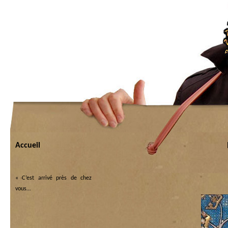
Accueil
«
C’est arrivé près de chez
vous…