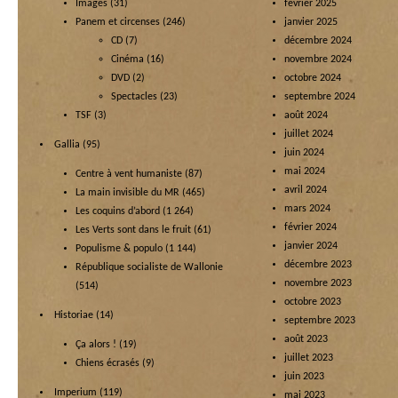
Images
(31)
février 2025
Panem et circenses
(246)
janvier 2025
CD
(7)
décembre 2024
Cinéma
(16)
novembre 2024
DVD
(2)
octobre 2024
Spectacles
(23)
septembre 2024
TSF
(3)
août 2024
juillet 2024
Gallia
(95)
juin 2024
mai 2024
Centre à vent humaniste
(87)
avril 2024
La main invisible du MR
(465)
mars 2024
Les coquins d’abord
(1 264)
février 2024
Les Verts sont dans le fruit
(61)
janvier 2024
Populisme & populo
(1 144)
décembre 2023
République socialiste de Wallonie
novembre 2023
(514)
octobre 2023
Historiae
(14)
septembre 2023
août 2023
Ça alors !
(19)
juillet 2023
Chiens écrasés
(9)
juin 2023
Imperium
(119)
mai 2023