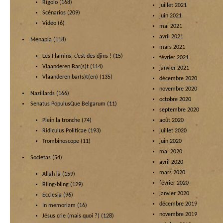
Rigolo
(168)
juillet 2021
Scénarios
(209)
juin 2021
Video
(6)
mai 2021
avril 2021
Menapia
(118)
mars 2021
Les Flamins, c’est des djins !
(15)
février 2021
Vlaanderen Bar(s)t
(114)
janvier 2021
Vlaanderen bar(s)t(en)
(135)
décembre 2020
novembre 2020
Nazillards
(166)
octobre 2020
Senatus PopulusQue Belgarum
(11)
septembre 2020
Plein la tronche
(74)
août 2020
Ridiculus Politicae
(193)
juillet 2020
Trombinoscope
(11)
juin 2020
mai 2020
Societas
(54)
avril 2020
mars 2020
Allah là
(159)
février 2020
Bling-bling
(129)
janvier 2020
Ecclesia
(96)
décembre 2019
In memoriam
(16)
novembre 2019
Jésus crie (mais quoi ?)
(128)