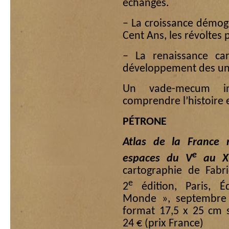
échanges.
– La croissance démogr
Cent Ans, les révoltes 
– La renaissance caro
développement des uni
Un vade-mecum ind
comprendre l’histoire e
PÉTRONE
Atlas de la France
e
espaces du V
au X
cartographie de Fabr
e
2
édition, Paris, É
Monde », septembre 
format 17,5 x 25 cm s
24 € (prix France)