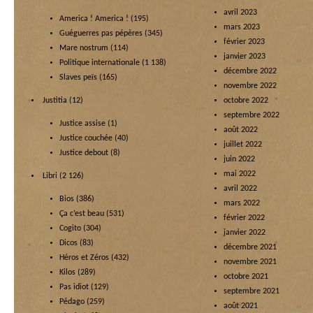
avril 2023
America ! America !
(195)
mars 2023
Guéguerres pas pépères
(345)
février 2023
Mare nostrum
(114)
janvier 2023
Politique internationale
(1 138)
décembre 2022
Slaves peïs
(165)
novembre 2022
Justitia
(12)
octobre 2022
septembre 2022
Justice assise
(1)
août 2022
Justice couchée
(40)
juillet 2022
Justice debout
(8)
juin 2022
mai 2022
Libri
(2 126)
avril 2022
Bios
(386)
mars 2022
Ça c’est beau
(531)
février 2022
Cogito
(304)
janvier 2022
Dicos
(83)
décembre 2021
Héros et Zéros
(432)
novembre 2021
Kilos
(289)
octobre 2021
Pas idiot
(129)
septembre 2021
Pédago
(259)
août 2021