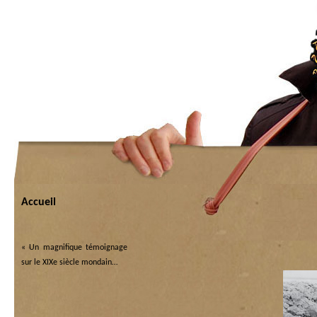
Accueil
«
Un magnifique témoignage
sur le XIXe siècle mondain…