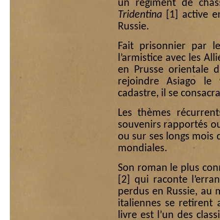
un régiment de chass
Tridentina
[1]
active e
Russie.
Fait prisonnier par 
l’armistice avec les Al
en Prusse orientale d’
rejoindre Asiago l
cadastre, il se consacra
Les thèmes récurrent
souvenirs rapportés o
ou sur ses longs mois 
mondiales.
Son roman le plus con
[2]
qui raconte l’erran
perdus en Russie, au 
italiennes se retirent
livre est l’un des clas