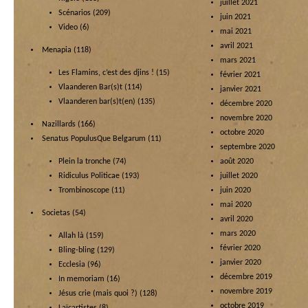
juillet 2021
Scénarios
(209)
juin 2021
Video
(6)
mai 2021
avril 2021
Menapia
(118)
mars 2021
Les Flamins, c’est des djins !
(15)
février 2021
Vlaanderen Bar(s)t
(114)
janvier 2021
Vlaanderen bar(s)t(en)
(135)
décembre 2020
novembre 2020
Nazillards
(166)
octobre 2020
Senatus PopulusQue Belgarum
(11)
septembre 2020
Plein la tronche
(74)
août 2020
Ridiculus Politicae
(193)
juillet 2020
Trombinoscope
(11)
juin 2020
mai 2020
Societas
(54)
avril 2020
mars 2020
Allah là
(159)
février 2020
Bling-bling
(129)
janvier 2020
Ecclesia
(96)
décembre 2019
In memoriam
(16)
novembre 2019
Jésus crie (mais quoi ?)
(128)
octobre 2019
Laïcartistes
(8)