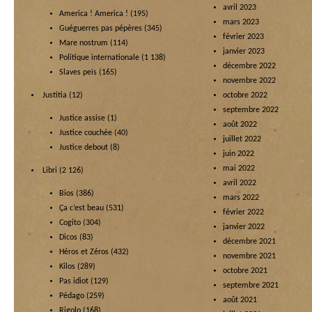
avril 2023
America ! America !
(195)
mars 2023
Guéguerres pas pépères
(345)
février 2023
Mare nostrum
(114)
janvier 2023
Politique internationale
(1 138)
décembre 2022
Slaves peïs
(165)
novembre 2022
Justitia
(12)
octobre 2022
septembre 2022
Justice assise
(1)
août 2022
Justice couchée
(40)
juillet 2022
Justice debout
(8)
juin 2022
mai 2022
Libri
(2 126)
avril 2022
Bios
(386)
mars 2022
Ça c’est beau
(531)
février 2022
Cogito
(304)
janvier 2022
Dicos
(83)
décembre 2021
Héros et Zéros
(432)
novembre 2021
Kilos
(289)
octobre 2021
Pas idiot
(129)
septembre 2021
Pédago
(259)
août 2021
Rigolo
(168)