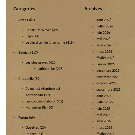
Categories
Archives
Artes
(167)
août 2026
juillet 2026
Babart De Wever
(39)
juin 2026
Expo
(44)
mai 2026
Le clin d'œil de la semaine
(419)
avril 2026
mars 2026
Belgica
(117)
février 2026
Les plus graves
(422)
janvier 2026
satiricon.be
(236)
décembre 2025
novembre 2025
Bruocsella
(59)
octobre 2025
Ce qui est Atomium est
septembre 2025
Ammonium
(17)
août 2025
Les coquins d'abord
(661)
juillet 2025
Manneken-Pis
(20)
juin 2025
mai 2025
Forum
(69)
avril 2025
Gazettes
(20)
mars 2025
Images
(31)
février 2025