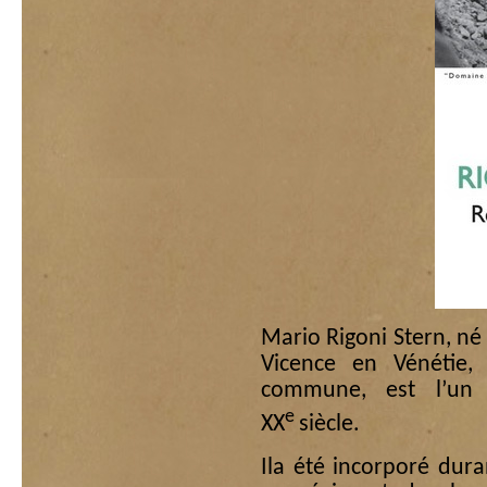
Mario Rigoni Stern, né
Vicence en Vénétie
commune, est l’un 
e
XX
siècle.
Ila été incorporé dur