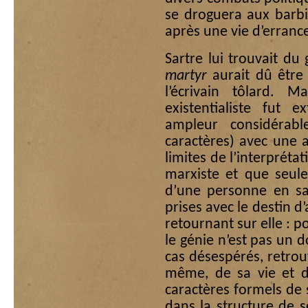
se droguera aux barbi
après une vie d’erranc
Sartre lui trouvait du
martyr
aurait dû être
l’écrivain tôlard. M
existentialiste fut e
ampleur considérab
caractères) avec une 
limites de l’interpréta
marxiste et que seul
d’une personne en sa t
prises avec le destin d
retournant sur elle : p
le génie n’est pas un d
cas désespérés, retrouv
même, de sa vie et d
caractères formels de 
dans la structure de s