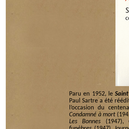
Paru en 1952, le
Sain
Paul Sartre a été réédi
l’occasion du centen
Condamné à mort
(194
Les Bonnes
(1947),
funèbres
(1947),
Journ