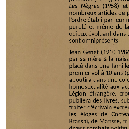
Les Nègres
(1958) e
nombreux articles de p
l’ordre établi par leur
pureté et même de la
odieux évoluant dans 
sont omniprésents.
Jean Genet (1910-198
par sa mère à la naiss
placé dans une famil
premier vol à 10 ans (p
aboutira dans une colo
homosexualité aux acc
Légion étrangère, cro
publiera des livres, su
traiter d’écrivain excr
les éloges de Coctea
Brassaï, de Matisse, t
divers combats politiq