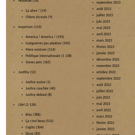
Historiae
(14)
septembre 2023
août 2023
Ça alors !
(19)
juillet 2023
Chiens écrasés
(9)
juin 2023
Imperium
(119)
mai 2023
avril 2023
America ! America !
(195)
mars 2023
Guéguerres pas pépères
(345)
février 2023
Mare nostrum
(114)
janvier 2023
Politique internationale
(1 138)
décembre 2022
Slaves peïs
(165)
novembre 2022
Justitia
(12)
octobre 2022
septembre 2022
Justice assise
(1)
août 2022
Justice couchée
(40)
juillet 2022
Justice debout
(8)
juin 2022
mai 2022
Libri
(2 126)
avril 2022
Bios
(386)
mars 2022
Ça c’est beau
(531)
février 2022
Cogito
(304)
janvier 2022
Dicos
(83)