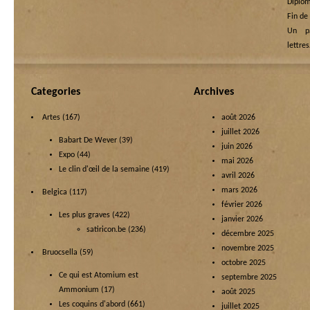
Diplom
Fin de
Un p
lettre
Categories
Archives
Artes
(167)
août 2026
juillet 2026
Babart De Wever
(39)
juin 2026
Expo
(44)
mai 2026
Le clin d'œil de la semaine
(419)
avril 2026
mars 2026
Belgica
(117)
février 2026
Les plus graves
(422)
janvier 2026
satiricon.be
(236)
décembre 2025
novembre 2025
Bruocsella
(59)
octobre 2025
Ce qui est Atomium est
septembre 2025
Ammonium
(17)
août 2025
Les coquins d'abord
(661)
juillet 2025