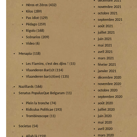
décembre 2021
Héros et Zéros
(432)
novembre 2021
Kilos
(289)
octobre 2021
Pas idiot
(129)
septembre 2021
Pédago
(259)
août 2021
Rigolo
(168)
juillet 2021
Scénarios
(209)
juin 2021
Video
(6)
mai 2021
avril 2021
Menapia
(118)
mars 2021
Les Flamins, c’est des djins !
(15)
février 2021
Vlaanderen Bar(s)t
(114)
janvier 2021
Vlaanderen bar(s)t(en)
(135)
décembre 2020
novembre 2020
Nazillards
(166)
octobre 2020
Senatus PopulusQue Belgarum
(11)
septembre 2020
Plein la tronche
(74)
août 2020
Ridiculus Politicae
(193)
juillet 2020
Trombinoscope
(11)
juin 2020
mai 2020
Societas
(54)
avril 2020
mars 2020
Allah là
(159)