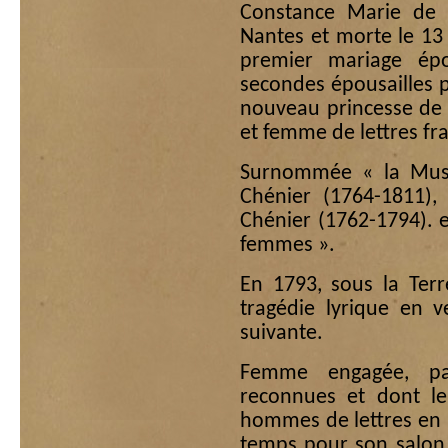
Constance Marie de 
Nantes et morte le 13 
premier mariage ép
secondes épousailles p
nouveau princesse de 
et femme de lettres fr
Surnommée « la Muse
Chénier (1764-1811),
Chénier (1762-1794). e
femmes ».
En 1793, sous la Terr
tragédie lyrique en v
suivante.
Femme engagée, pass
reconnues et dont l
hommes de lettres en 
temps pour son salon 