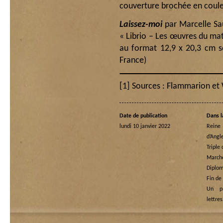
couverture brochée en couleu
Laissez-moi
par Marcelle Sa
« Librio – Les œuvres du mat
au format 12,9 x 20,3 cm s
France)
[1]
Sources : Flammarion et 
Date de publication
Dans l
lundi 10 janvier 2022
Rein
d’Angl
Triple
Marche
Diplom
Fin de
Un p
lettre