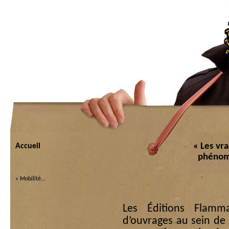
« Les vr
Accueil
phénom
«
Mobilité…
Les Éditions Flamm
d’ouvrages au sein de 