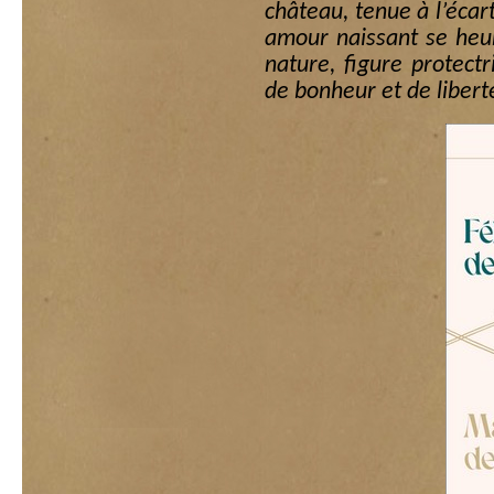
château, tenue à l’écar
amour naissant se heu
nature, figure protect
de bonheur et de libert