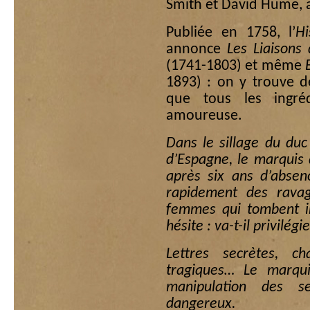
Smith et David Hume, a
Publiée en 1758, l’
H
annonce
Les Liaisons
(1741-1803) et même
1893) : on y trouve d
que tous les ingrédi
amoureuse.
Dans le sillage du du
d’Espagne, le marquis 
après six ans d’absenc
rapidement des ravag
femmes qui tombent i
hésite : va-t-il privilég
Lettres secrètes, c
tragiques… Le marqu
manipulation des s
dangereux.