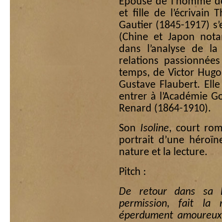
Épouse de l’homme de
et fille de l’écrivain
Gautier (1845-1917) s’e
(Chine et Japon nota
dans l’analyse de la
relations passionnées
temps, de Victor Hugo
Gustave Flaubert. Ell
entrer à l’Académie G
Renard (1864-1910).
Son
Isoline
, court ro
portrait d’une héroïn
nature et la lecture.
Pitch :
De retour dans sa B
permission, fait la 
éperdument amoureux. 