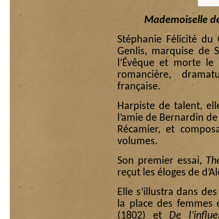
Mademoiselle d
Stéphanie Félicité du
Genlis, marquise de Si
l’Évêque et morte le
romancière, dramat
française.
Harpiste de talent, el
l’amie de Bernardin de 
Récamier, et compos
volumes.
Son premier essai,
Th
reçut les éloges de d’A
Elle s’illustra dans des
la place des femmes 
(1802) et
De l’influ