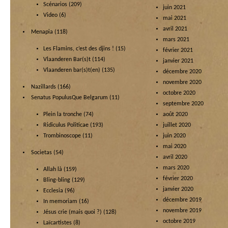
Scénarios
(209)
juin 2021
Video
(6)
mai 2021
avril 2021
Menapia
(118)
mars 2021
Les Flamins, c’est des djins !
(15)
février 2021
Vlaanderen Bar(s)t
(114)
janvier 2021
Vlaanderen bar(s)t(en)
(135)
décembre 2020
novembre 2020
Nazillards
(166)
octobre 2020
Senatus PopulusQue Belgarum
(11)
septembre 2020
Plein la tronche
(74)
août 2020
Ridiculus Politicae
(193)
juillet 2020
Trombinoscope
(11)
juin 2020
mai 2020
Societas
(54)
avril 2020
mars 2020
Allah là
(159)
février 2020
Bling-bling
(129)
janvier 2020
Ecclesia
(96)
décembre 2019
In memoriam
(16)
novembre 2019
Jésus crie (mais quoi ?)
(128)
octobre 2019
Laïcartistes
(8)