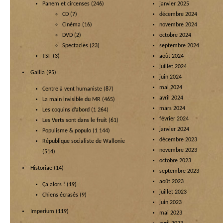
Panem et circenses
(246)
janvier 2025
CD
(7)
décembre 2024
Cinéma
(16)
novembre 2024
DVD
(2)
octobre 2024
Spectacles
(23)
septembre 2024
TSF
(3)
août 2024
juillet 2024
Gallia
(95)
juin 2024
mai 2024
Centre à vent humaniste
(87)
avril 2024
La main invisible du MR
(465)
mars 2024
Les coquins d’abord
(1 264)
février 2024
Les Verts sont dans le fruit
(61)
janvier 2024
Populisme & populo
(1 144)
décembre 2023
République socialiste de Wallonie
novembre 2023
(514)
octobre 2023
Historiae
(14)
septembre 2023
août 2023
Ça alors !
(19)
juillet 2023
Chiens écrasés
(9)
juin 2023
Imperium
(119)
mai 2023