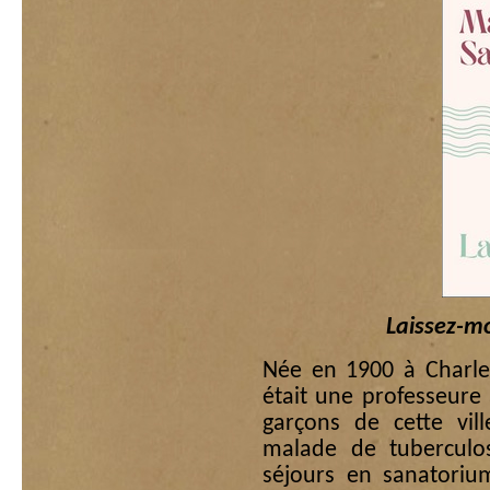
Laissez-m
Née en 1900 à Charlev
était une professeure 
garçons de cette vill
malade de tuberculo
séjours en sanatoriu