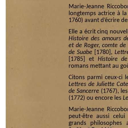
Marie-Jeanne Riccobon
longtemps actrice à l
1760) avant d’écrire d
Elle a écrit cinq nouvel
Histoire des amours d
et de Roger, comte de
de Suabe
[1780],
Lettr
[1785] et
Histoire d
romans mettant au goût 
Citons parmi ceux-ci 
Lettres de Juliette Cat
de Sancerre
(1767), le
(1772) ou encore les
Le
Marie-Jeanne Riccobon
peut-être aussi celui
grands philosophes