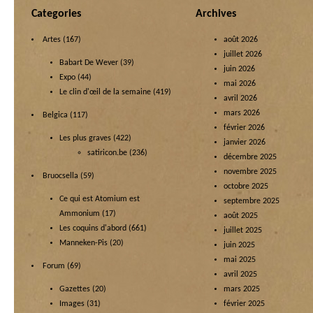
Categories
Archives
Artes
(167)
août 2026
juillet 2026
Babart De Wever
(39)
juin 2026
Expo
(44)
mai 2026
Le clin d'œil de la semaine
(419)
avril 2026
mars 2026
Belgica
(117)
février 2026
Les plus graves
(422)
janvier 2026
satiricon.be
(236)
décembre 2025
novembre 2025
Bruocsella
(59)
octobre 2025
Ce qui est Atomium est
septembre 2025
Ammonium
(17)
août 2025
Les coquins d'abord
(661)
juillet 2025
Manneken-Pis
(20)
juin 2025
mai 2025
Forum
(69)
avril 2025
Gazettes
(20)
mars 2025
Images
(31)
février 2025