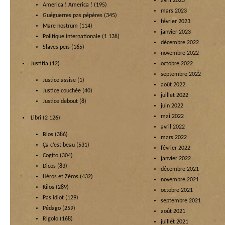
avril 2023
America ! America !
(195)
mars 2023
Guéguerres pas pépères
(345)
février 2023
Mare nostrum
(114)
janvier 2023
Politique internationale
(1 138)
décembre 2022
Slaves peïs
(165)
novembre 2022
Justitia
(12)
octobre 2022
septembre 2022
Justice assise
(1)
août 2022
Justice couchée
(40)
juillet 2022
Justice debout
(8)
juin 2022
mai 2022
Libri
(2 126)
avril 2022
Bios
(386)
mars 2022
Ça c’est beau
(531)
février 2022
Cogito
(304)
janvier 2022
Dicos
(83)
décembre 2021
Héros et Zéros
(432)
novembre 2021
Kilos
(289)
octobre 2021
Pas idiot
(129)
septembre 2021
Pédago
(259)
août 2021
Rigolo
(168)
juillet 2021