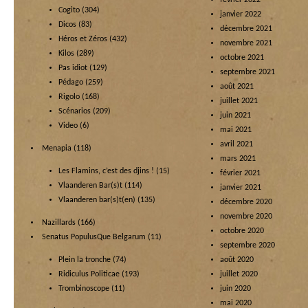
février 2022
Cogito
(304)
janvier 2022
Dicos
(83)
décembre 2021
Héros et Zéros
(432)
novembre 2021
Kilos
(289)
octobre 2021
Pas idiot
(129)
septembre 2021
Pédago
(259)
août 2021
Rigolo
(168)
juillet 2021
Scénarios
(209)
juin 2021
Video
(6)
mai 2021
avril 2021
Menapia
(118)
mars 2021
Les Flamins, c’est des djins !
(15)
février 2021
Vlaanderen Bar(s)t
(114)
janvier 2021
Vlaanderen bar(s)t(en)
(135)
décembre 2020
novembre 2020
Nazillards
(166)
octobre 2020
Senatus PopulusQue Belgarum
(11)
septembre 2020
Plein la tronche
(74)
août 2020
Ridiculus Politicae
(193)
juillet 2020
Trombinoscope
(11)
juin 2020
mai 2020