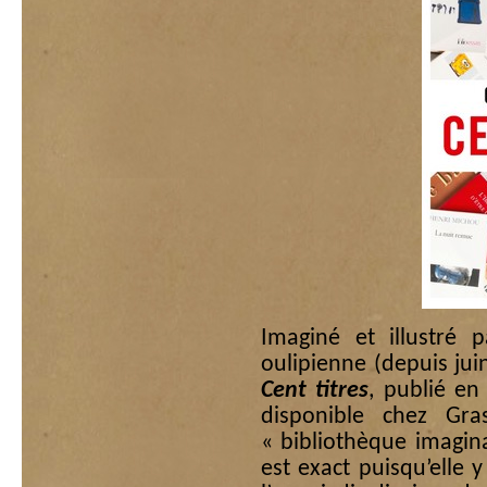
Imaginé et illustré 
oulipienne (depuis juin
Cent titres
, publié en
disponible chez Gras
« bibliothèque imagina
est exact puisqu’elle 