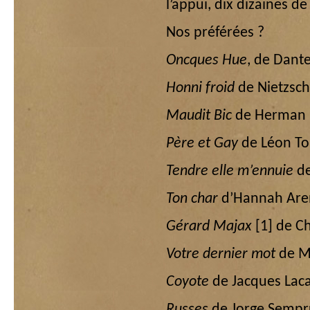
l’appui, dix dizaines d
Nos préférées ?
Oncques Hue
, de Dant
Honni froid
de Nietzsc
Maudit Bic
de Herman M
Père et Gay
de Léon Tol
Tendre elle m’ennuie
de
Ton char
d’Hannah Are
Gérard Majax
[1]
de Ch
Votre dernier mot
de Mi
Coyote
de Jacques Lac
Russes
de Jorge Semp