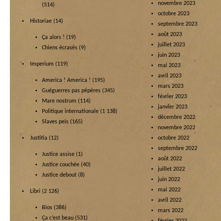
novembre 2023
(514)
octobre 2023
Historiae
(14)
septembre 2023
août 2023
Ça alors !
(19)
juillet 2023
Chiens écrasés
(9)
juin 2023
Imperium
(119)
mai 2023
avril 2023
America ! America !
(195)
mars 2023
Guéguerres pas pépères
(345)
février 2023
Mare nostrum
(114)
janvier 2023
Politique internationale
(1 138)
décembre 2022
Slaves peïs
(165)
novembre 2022
Justitia
(12)
octobre 2022
septembre 2022
Justice assise
(1)
août 2022
Justice couchée
(40)
juillet 2022
Justice debout
(8)
juin 2022
mai 2022
Libri
(2 126)
avril 2022
Bios
(386)
mars 2022
Ça c’est beau
(531)