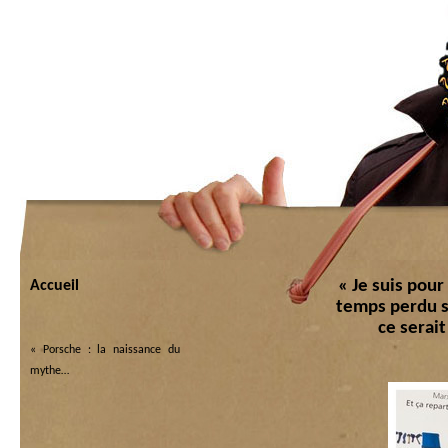
« Je suis pour
Accueil
temps perdu s
ce serai
«
Porsche : la naissance du
mythe…