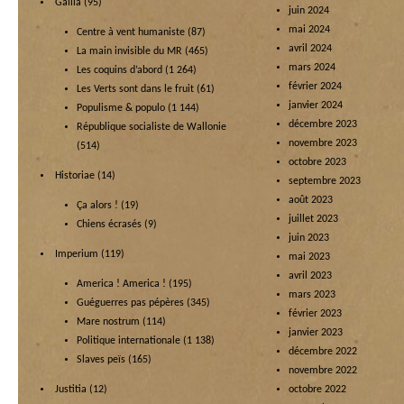
Gallia
(95)
juin 2024
mai 2024
Centre à vent humaniste
(87)
avril 2024
La main invisible du MR
(465)
mars 2024
Les coquins d’abord
(1 264)
février 2024
Les Verts sont dans le fruit
(61)
janvier 2024
Populisme & populo
(1 144)
décembre 2023
République socialiste de Wallonie
novembre 2023
(514)
octobre 2023
Historiae
(14)
septembre 2023
août 2023
Ça alors !
(19)
juillet 2023
Chiens écrasés
(9)
juin 2023
Imperium
(119)
mai 2023
avril 2023
America ! America !
(195)
mars 2023
Guéguerres pas pépères
(345)
février 2023
Mare nostrum
(114)
janvier 2023
Politique internationale
(1 138)
décembre 2022
Slaves peïs
(165)
novembre 2022
Justitia
(12)
octobre 2022