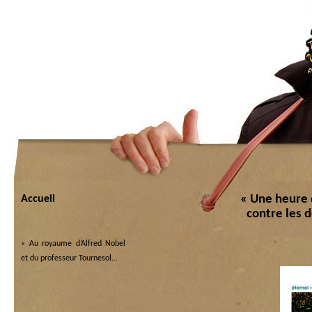
« Une heure 
Accueil
contre les 
«
Au royaume d’Alfred Nobel
et du professeur Tournesol…