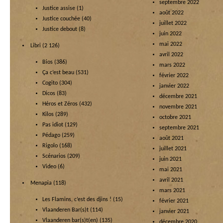
septembre 2022
Justice assise
(1)
août 2022
Justice couchée
(40)
juillet 2022
Justice debout
(8)
juin 2022
mai 2022
Libri
(2 126)
avril 2022
Bios
(386)
mars 2022
Ça c’est beau
(531)
février 2022
Cogito
(304)
janvier 2022
Dicos
(83)
décembre 2021
Héros et Zéros
(432)
novembre 2021
Kilos
(289)
octobre 2021
Pas idiot
(129)
septembre 2021
Pédago
(259)
août 2021
Rigolo
(168)
juillet 2021
Scénarios
(209)
juin 2021
Video
(6)
mai 2021
avril 2021
Menapia
(118)
mars 2021
Les Flamins, c’est des djins !
(15)
février 2021
Vlaanderen Bar(s)t
(114)
janvier 2021
Vlaanderen bar(s)t(en)
(135)
décembre 2020