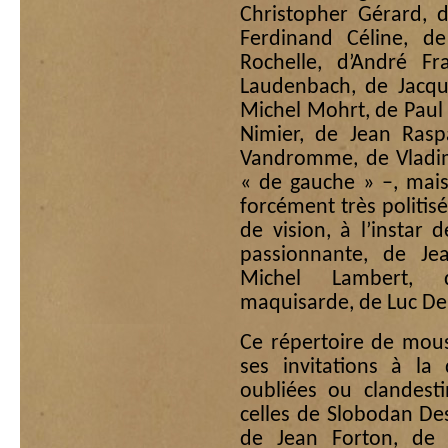
Christopher Gérard, d
Ferdinand Céline, d
Rochelle, d’André Fr
Laudenbach, de Jacqu
Michel Mohrt, de Paul
Nimier, de Jean Rasp
Vandromme, de Vladim
« de gauche » –, mais
forcément très politi
de vision, à l’instar 
passionnante, de Jea
Michel Lambert, d
maquisarde, de Luc Del
Ce répertoire de mousq
ses invitations à l
oubliées ou clandest
celles de Slobodan De
de Jean Forton, de P