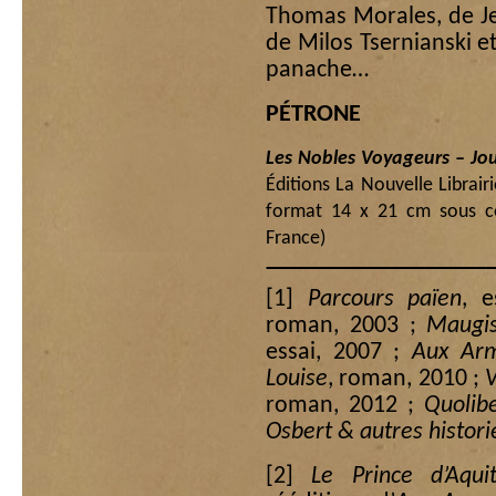
Thomas Morales, de Jea
de Milos Tsernianski et
panache…
PÉTRONE
Les Nobles Voyageurs – Jou
Éditions La Nouvelle Librai
format 14 x 21 cm sous co
France)
[1]
Parcours païen
, 
roman, 2003 ;
Maugi
essai, 2007 ;
Aux Arm
Louise
, roman, 2010 ;
V
roman, 2012 ;
Quolibe
Osbert & autres histori
[2]
Le Prince d’Aquit