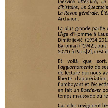
(
Service littéraire
,
Le 
d’histoire
,
Le Spectac
La Revue générale
,
Él
Archaïon.
La plus grande partie
L’Âge d’Homme à Lau
Dimitrijević (1934-201
Baronian (°1942), puis
2021) à Paris
[2]
, c’est
Et voilà que sort,
l’
aggiornamento
de se
de lecture qui nous av
liberté d’appréciatio
flamboyant et l’éclect
en fait un
Baedeker
pou
temps maussade où rè
Car elles revigorent l’