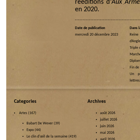
rééditions d’
Aux Arme
en 2020.
Date de publication
Dans l
mercredi 20 décembre 2023
Rein
d’Angl
Triple
Marche
Diplom
Fin de
Un p
lettre
Categories
Archives
Artes
(167)
août 2026
juillet 2026
Babart De Wever
(39)
juin 2026
Expo
(44)
mai 2026
Le clin d'œil de la semaine
(419)
avril 2026