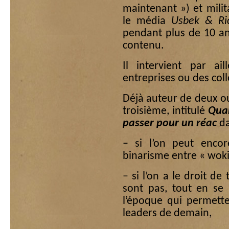
maintenant ») et milita
le média
Usbek & Ri
pendant plus de 10 an
contenu.
Il intervient par a
entreprises ou des colle
Déjà auteur de deux o
troisième, intitulé
Quan
passer pour un réac
da
– si l’on peut enco
binarisme entre « wokis
– si l’on a le droit de
sont pas, tout en se
l’époque qui permette
leaders de demain,