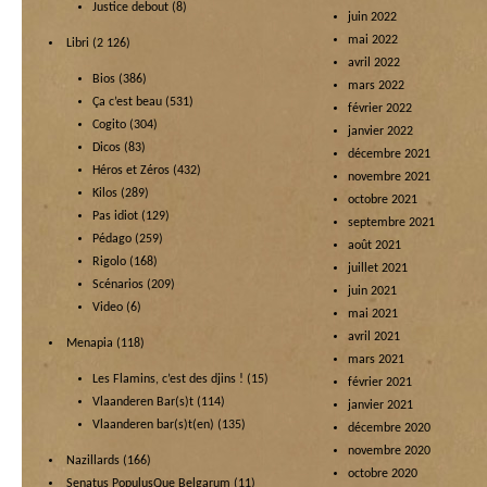
Justice debout
(8)
juin 2022
mai 2022
Libri
(2 126)
avril 2022
Bios
(386)
mars 2022
Ça c’est beau
(531)
février 2022
Cogito
(304)
janvier 2022
Dicos
(83)
décembre 2021
Héros et Zéros
(432)
novembre 2021
Kilos
(289)
octobre 2021
Pas idiot
(129)
septembre 2021
Pédago
(259)
août 2021
Rigolo
(168)
juillet 2021
Scénarios
(209)
juin 2021
Video
(6)
mai 2021
avril 2021
Menapia
(118)
mars 2021
Les Flamins, c’est des djins !
(15)
février 2021
Vlaanderen Bar(s)t
(114)
janvier 2021
Vlaanderen bar(s)t(en)
(135)
décembre 2020
novembre 2020
Nazillards
(166)
octobre 2020
Senatus PopulusQue Belgarum
(11)