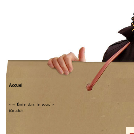
Accueil
«
« Émile dans le paon. »
(Coluche)