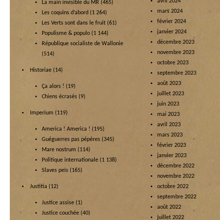
avril 2024
La main invisible du MR
(465)
mars 2024
Les coquins d’abord
(1 264)
février 2024
Les Verts sont dans le fruit
(61)
janvier 2024
Populisme & populo
(1 144)
décembre 2023
République socialiste de Wallonie
novembre 2023
(514)
octobre 2023
Historiae
(14)
septembre 2023
août 2023
Ça alors !
(19)
juillet 2023
Chiens écrasés
(9)
juin 2023
Imperium
(119)
mai 2023
avril 2023
America ! America !
(195)
mars 2023
Guéguerres pas pépères
(345)
février 2023
Mare nostrum
(114)
janvier 2023
Politique internationale
(1 138)
décembre 2022
Slaves peïs
(165)
novembre 2022
Justitia
(12)
octobre 2022
septembre 2022
Justice assise
(1)
août 2022
Justice couchée
(40)
juillet 2022