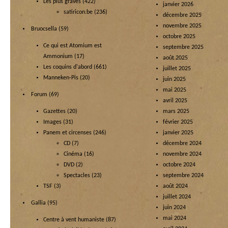
Les plus graves
(422)
janvier 2026
satiricon.be
(236)
décembre 2025
novembre 2025
Bruocsella
(59)
octobre 2025
Ce qui est Atomium est
septembre 2025
Ammonium
(17)
août 2025
Les coquins d'abord
(661)
juillet 2025
Manneken-Pis
(20)
juin 2025
mai 2025
Forum
(69)
avril 2025
Gazettes
(20)
mars 2025
Images
(31)
février 2025
Panem et circenses
(246)
janvier 2025
CD
(7)
décembre 2024
Cinéma
(16)
novembre 2024
DVD
(2)
octobre 2024
Spectacles
(23)
septembre 2024
TSF
(3)
août 2024
juillet 2024
Gallia
(95)
juin 2024
mai 2024
Centre à vent humaniste
(87)