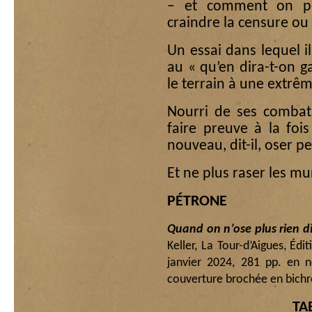
– et comment on peu
craindre la censure ou
Un essai dans lequel i
au « qu’en dira-t-on g
le terrain à une extrêm
Nourri de ses combats
faire preuve à la foi
nouveau, dit-il, oser pe
Et ne plus raser les m
PÉTRONE
Quand on n’ose plus rien d
Keller, La Tour-d’Aigues, Éd
janvier 2024, 281 pp. en 
couverture brochée en bichro
TA