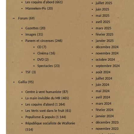
Les coquins d'abord
(661)
juillet 2025
Manneken-Pis
(20)
juin 2025
mai 2025
Forum
(69)
avril 2025
Gazettes
(20)
mars 2025
Images
(31)
février 2025
Panem et circenses
(246)
janvier 2025
CD
(7)
décembre 2024
Cinéma
(16)
novembre 2024
DVD
(2)
octobre 2024
Spectacles
(23)
septembre 2024
TSF
(3)
août 2024
juillet 2024
Gallia
(95)
juin 2024
mai 2024
Centre à vent humaniste
(87)
avril 2024
La main invisible du MR
(465)
mars 2024
Les coquins d’abord
(1 264)
février 2024
Les Verts sont dans le fruit
(61)
janvier 2024
Populisme & populo
(1 144)
décembre 2023
République socialiste de Wallonie
novembre 2023
(514)