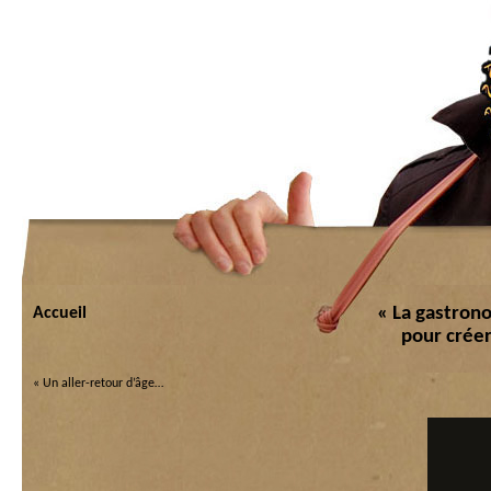
« La gastronom
Accueil
pour créer
«
Un aller-retour d’âge…