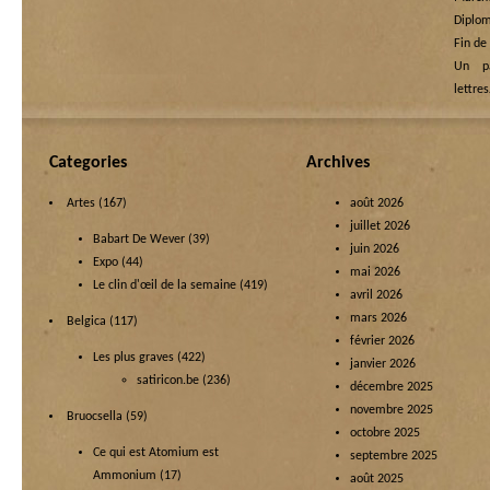
Diplom
Fin de
Un p
lettre
Categories
Archives
Artes
(167)
août 2026
juillet 2026
Babart De Wever
(39)
juin 2026
Expo
(44)
mai 2026
Le clin d'œil de la semaine
(419)
avril 2026
mars 2026
Belgica
(117)
février 2026
Les plus graves
(422)
janvier 2026
satiricon.be
(236)
décembre 2025
novembre 2025
Bruocsella
(59)
octobre 2025
Ce qui est Atomium est
septembre 2025
Ammonium
(17)
août 2025