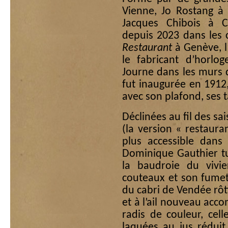
Vienne, Jo Rostang à
Jacques Chibois à C
depuis 2023 dans les 
Restaurant
à Genève, l
le fabricant d’horlo
Journe dans les murs 
fut inaugurée en 1912
avec son plafond, ses t
Déclinées au fil des sa
(la version « restauran
plus accessible dans 
Dominique Gauthier tut
la baudroie du vivi
couteaux et son fumet
du cabri de Vendée rôti
et à l’ail nouveau ac
radis de couleur, cel
laquées au jus réduit