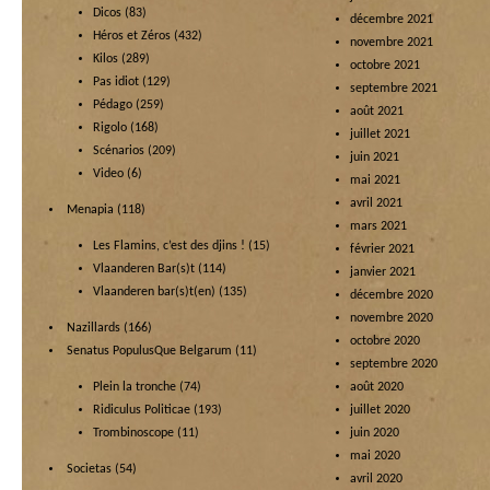
Dicos
(83)
décembre 2021
Héros et Zéros
(432)
novembre 2021
Kilos
(289)
octobre 2021
Pas idiot
(129)
septembre 2021
Pédago
(259)
août 2021
Rigolo
(168)
juillet 2021
Scénarios
(209)
juin 2021
Video
(6)
mai 2021
avril 2021
Menapia
(118)
mars 2021
Les Flamins, c’est des djins !
(15)
février 2021
Vlaanderen Bar(s)t
(114)
janvier 2021
Vlaanderen bar(s)t(en)
(135)
décembre 2020
novembre 2020
Nazillards
(166)
octobre 2020
Senatus PopulusQue Belgarum
(11)
septembre 2020
Plein la tronche
(74)
août 2020
Ridiculus Politicae
(193)
juillet 2020
Trombinoscope
(11)
juin 2020
mai 2020
Societas
(54)
avril 2020