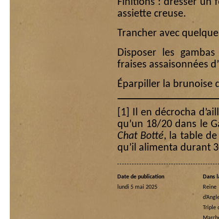
Finitions : dresser un
assiette creuse.
Trancher avec quelques 
Disposer les gambas 
fraises assaisonnées d’h
Éparpiller la brunoise
[1]
Il en décrocha d’ail
qu’un 18/20 dans le Ga
Chat Botté
, la table d
qu’il alimenta durant 3
Date de publication
Dans l
lundi 5 mai 2025
Rein
d’Angl
Triple
Marche