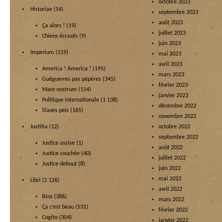
octobre 2023
Historiae
(14)
septembre 2023
août 2023
Ça alors !
(19)
juillet 2023
Chiens écrasés
(9)
juin 2023
Imperium
(119)
mai 2023
avril 2023
America ! America !
(195)
mars 2023
Guéguerres pas pépères
(345)
février 2023
Mare nostrum
(114)
janvier 2023
Politique internationale
(1 138)
décembre 2022
Slaves peïs
(165)
novembre 2022
Justitia
(12)
octobre 2022
septembre 2022
Justice assise
(1)
août 2022
Justice couchée
(40)
juillet 2022
Justice debout
(8)
juin 2022
mai 2022
Libri
(2 126)
avril 2022
Bios
(386)
mars 2022
Ça c’est beau
(531)
février 2022
Cogito
(304)
janvier 2022