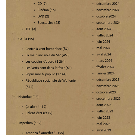
CD
(7)
décembre 2024
Cinéma
(16)
novembre 2024
DVD
(2)
octobre 2024
Spectacles
(23)
septembre 2024
TSF
(3)
août 2024
juillet 2024
Gallia
(95)
juin 2024
mai 2024
Centre à vent humaniste
(87)
avril 2024
La main invisible du MR
(465)
mars 2024
Les coquins d’abord
(1 264)
février 2024
Les Verts sont dans le fruit
(61)
janvier 2024
Populisme & populo
(1 144)
décembre 2023
République socialiste de Wallonie
novembre 2023
(514)
octobre 2023
Historiae
(14)
septembre 2023
août 2023
Ça alors !
(19)
juillet 2023
Chiens écrasés
(9)
juin 2023
Imperium
(119)
mai 2023
avril 2023
America ! America !
(195)