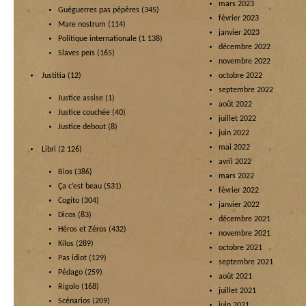
mars 2023
Guéguerres pas pépères
(345)
février 2023
Mare nostrum
(114)
janvier 2023
Politique internationale
(1 138)
décembre 2022
Slaves peïs
(165)
novembre 2022
Justitia
(12)
octobre 2022
septembre 2022
Justice assise
(1)
août 2022
Justice couchée
(40)
juillet 2022
Justice debout
(8)
juin 2022
mai 2022
Libri
(2 126)
avril 2022
Bios
(386)
mars 2022
Ça c’est beau
(531)
février 2022
Cogito
(304)
janvier 2022
Dicos
(83)
décembre 2021
Héros et Zéros
(432)
novembre 2021
Kilos
(289)
octobre 2021
Pas idiot
(129)
septembre 2021
Pédago
(259)
août 2021
Rigolo
(168)
juillet 2021
Scénarios
(209)
juin 2021