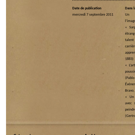
Date de publication
Dans l
mercredi 7 septembre 2011
Un p
l’ima
« Sar
étran
talen
carriè
appre
1883)
« L’a
pouss
(Pablo
Événe
Bravo,
« Un 
avec 
peind
(Gertr