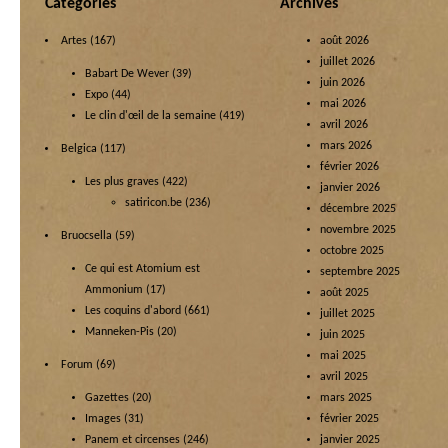
Categories
Archives
Artes
(167)
août 2026
juillet 2026
Babart De Wever
(39)
juin 2026
Expo
(44)
mai 2026
Le clin d'œil de la semaine
(419)
avril 2026
mars 2026
Belgica
(117)
février 2026
Les plus graves
(422)
janvier 2026
satiricon.be
(236)
décembre 2025
novembre 2025
Bruocsella
(59)
octobre 2025
Ce qui est Atomium est
septembre 2025
Ammonium
(17)
août 2025
Les coquins d'abord
(661)
juillet 2025
Manneken-Pis
(20)
juin 2025
mai 2025
Forum
(69)
avril 2025
Gazettes
(20)
mars 2025
Images
(31)
février 2025
Panem et circenses
(246)
janvier 2025