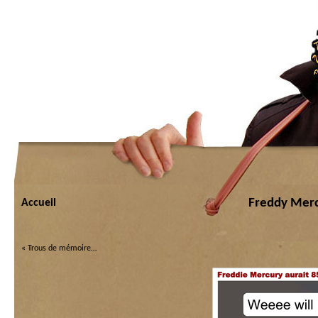
Freddy Merc
Accueil
«
Trous de mémoire…