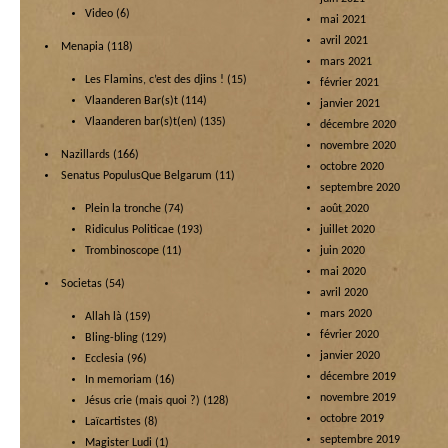
Video
(6)
mai 2021
avril 2021
Menapia
(118)
mars 2021
Les Flamins, c’est des djins !
(15)
février 2021
Vlaanderen Bar(s)t
(114)
janvier 2021
Vlaanderen bar(s)t(en)
(135)
décembre 2020
novembre 2020
Nazillards
(166)
octobre 2020
Senatus PopulusQue Belgarum
(11)
septembre 2020
Plein la tronche
(74)
août 2020
Ridiculus Politicae
(193)
juillet 2020
Trombinoscope
(11)
juin 2020
mai 2020
Societas
(54)
avril 2020
mars 2020
Allah là
(159)
février 2020
Bling-bling
(129)
janvier 2020
Ecclesia
(96)
décembre 2019
In memoriam
(16)
novembre 2019
Jésus crie (mais quoi ?)
(128)
octobre 2019
Laïcartistes
(8)
septembre 2019
Magister Ludi
(1)