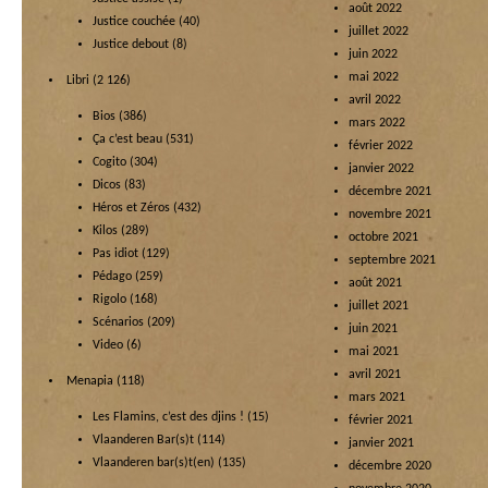
août 2022
Justice couchée
(40)
juillet 2022
Justice debout
(8)
juin 2022
mai 2022
Libri
(2 126)
avril 2022
Bios
(386)
mars 2022
Ça c’est beau
(531)
février 2022
Cogito
(304)
janvier 2022
Dicos
(83)
décembre 2021
Héros et Zéros
(432)
novembre 2021
Kilos
(289)
octobre 2021
Pas idiot
(129)
septembre 2021
Pédago
(259)
août 2021
Rigolo
(168)
juillet 2021
Scénarios
(209)
juin 2021
Video
(6)
mai 2021
avril 2021
Menapia
(118)
mars 2021
Les Flamins, c’est des djins !
(15)
février 2021
Vlaanderen Bar(s)t
(114)
janvier 2021
Vlaanderen bar(s)t(en)
(135)
décembre 2020