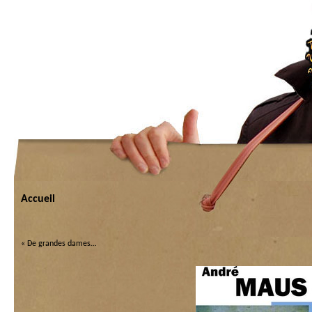
Accueil
«
De grandes dames…