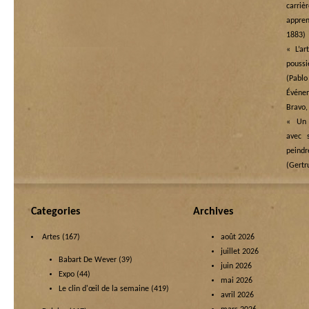
carriè
appre
1883)
« L’a
pouss
(Pablo
Événe
Bravo,
« Un 
avec 
peind
(Gertr
Categories
Archives
Artes
(167)
août 2026
juillet 2026
Babart De Wever
(39)
juin 2026
Expo
(44)
mai 2026
Le clin d'œil de la semaine
(419)
avril 2026