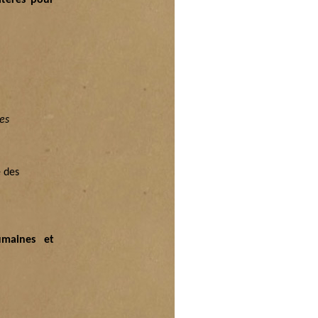
ritères pour
ges
e des
umaines et