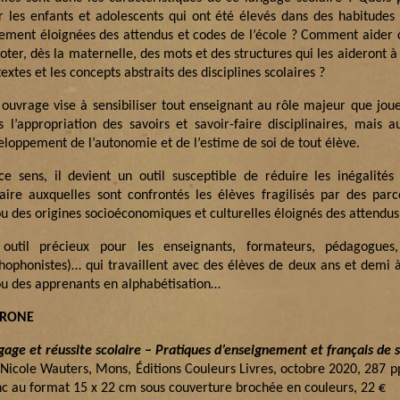
r les enfants et adolescents qui ont été élevés dans des habitudes
tement éloignées des attendus et codes de l’école ? Comment aider 
oter, dès la maternelle, des mots et des structures qui les aideront à
textes et les concepts abstraits des disciplines scolaires ?
 ouvrage vise à sensibiliser tout enseignant au rôle majeur que jou
s l’appropriation des savoirs et savoir-faire disciplinaires, mais a
eloppement de l’autonomie et de l’estime de soi de tout élève.
ce sens, il devient un outil susceptible de réduire les inégalités
laire auxquelles sont confrontés les élèves fragilisés par des par
u des origines socioéconomiques et culturelles éloignés des attendus 
outil précieux pour les enseignants, formateurs, pédagogues
thophonistes)… qui travaillent avec des élèves de deux ans et demi 
ou des apprenants en alphabétisation…
TRONE
gage et réussite scolaire – Pratiques d’enseignement et français de s
 Nicole Wauters, Mons, Éditions Couleurs Livres, octobre 2020, 287 pp
nc au format 15 x 22 cm sous couverture brochée en couleurs, 22 €