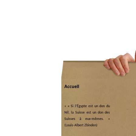
Accueil
«
« Si l’Égypte est un don du
Nil, la Suisse est un don des
Suisses à eux-mêmes. »
(Louis-Albert Zbinden)