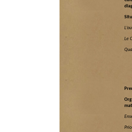
Cul
dia
Sit
L’o
u
Le 
Quat
Pre
Org
mat
Ens
Prio