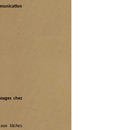
munication
ssages chez
 aux tâches