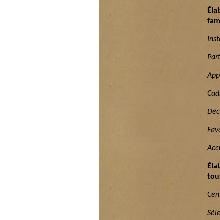
Éla
fam
Inst
Par
Appr
Cadr
Déco
Favo
Accu
Éla
tou
Cent
Sél