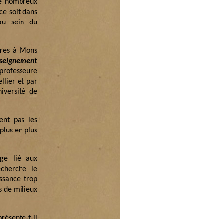
de nombreux
ce soit dans
au sein du
vres à Mons
enseignement
professeure
llier et par
iversité de
nent pas les
plus en plus
age lié aux
echerche le
ssance trop
s de milieux
résente-t-il