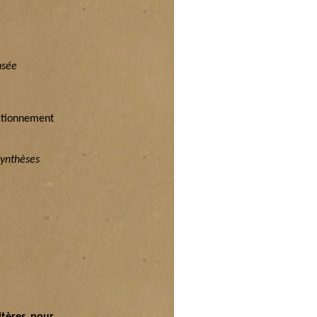
nsée
ctionnement
synthèses