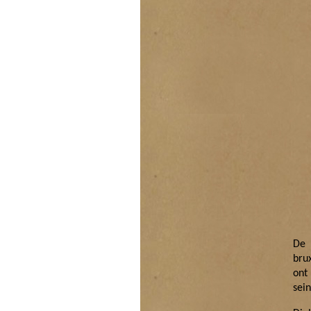
De 
bru
ont
sein