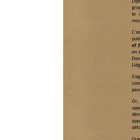
Dip
gro
le 
mou
C’e
publ
et 
en 
Dom
Lièg
S’a
cons
pau
Or,
app
dém
app
déf
Que