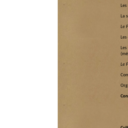
Les 
La s
Le 
Les
Les
(mé
Le 
Com
Org
Con