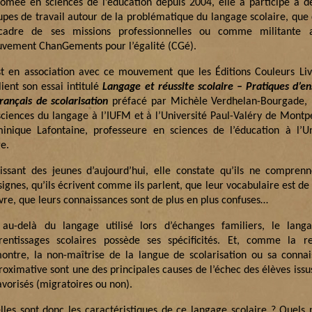
lômée en sciences de l’éducation depuis 2004, elle a participé à 
upes de travail autour de la problématique du langage scolaire, que 
cadre de ses missions professionnelles ou comme militante 
vement ChanGements pour l’égalité (CGé).
st en association avec ce mouvement que les Éditions Couleurs Li
ient son essai intitulé
Langage et réussite scolaire – Pratiques d’
français de scolarisation
préfacé par Michèle Verdhelan-Bourgade, 
sciences du langage à l’IUFM et à l’Université Paul-Valéry de Montpe
inique Lafontaine, professeure en sciences de l’éducation à l’Un
e.
gissant des jeunes d’aujourd’hui, elle constate qu’ils ne compren
ignes, qu’ils écrivent comme ils parlent, que leur vocabulaire est de 
vre, que leurs connaissances sont de plus en plus confuses…
 au-delà du langage utilisé lors d’échanges familiers, le lang
rentissages scolaires possède ses spécificités. Et, comme la r
ontre, la non-maîtrise de la langue de scolarisation ou sa connai
roximative sont une des principales causes de l’échec des élèves issu
avorisés (migratoires ou non).
lles sont donc les caractéristiques de ce langage scolaire ? Quels p