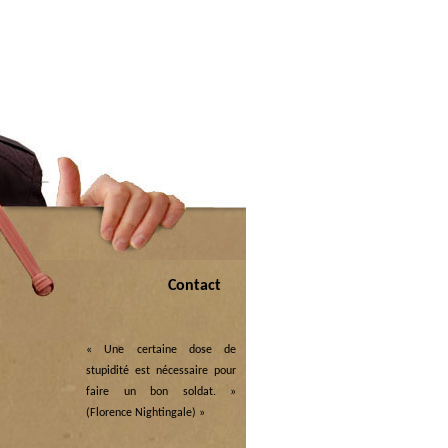
Contact
« Une certaine dose de
stupidité est nécessaire pour
faire un bon soldat. »
(Florence Nightingale)
»