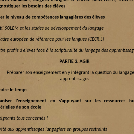
tures familiales, langues d’origine et entrée dans l’écrit, trois c
gnostiquer les besoins des élèves
uer le niveau de compétences langagières des élèves
til SOLEM et les stades de développement du langage
Cadre européen de référence pour les langues (CECR.L)
re profils d’élèves face à la scripturalité du langage des apprentissa
PARTIE 3. AGIR
Préparer son enseignement en y intégrant la question du langag
apprentissages
ndre le temps
aniser l’enseignement en s’appuyant sur les ressources h
érielles de son école
eignants tous concernés !
rité aux apprentissages langagiers en groupes restreints