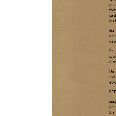
pou
for
se d
les 
Son
dan
dév
En 
sco
et/o
Un 
(or
et/
PÉ
Lan
par
bla