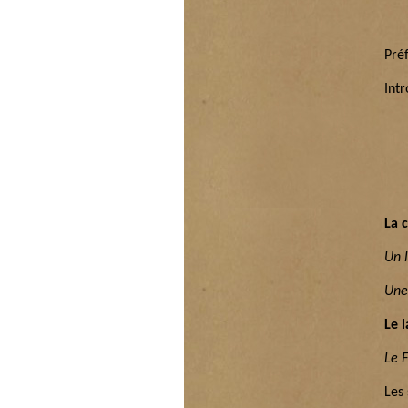
Pré
Int
La 
Un 
Une 
Le 
Le 
Les 