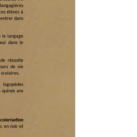
 langagières
ces élèves à
 entrer dans
e le langage
ussi dans le
 de réussite
cours de vie
scolaires.
, logopèdes
à quinze ans
colarisation
. en noir et