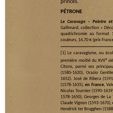
princes.
PÉTRONE
Le Caravage – Peintre e
Gallimard, collection « Déc
quadrichromie au format 
couleurs, 14,70 € (prix Franc
[1]
Le caravagisme, ou école
e
première moitié du XVII
siè
Citons, parmi ses princip
(1580-1620), Orazio Gentile
1652). José de Ribera (1591-
(1578-1635),
en France
, Va
Nicolas Tournier (1590-1639)
1578-1650), Georges de La 
Claude Vignon (1593-1670),
Hendrick ter Brugghen (1588