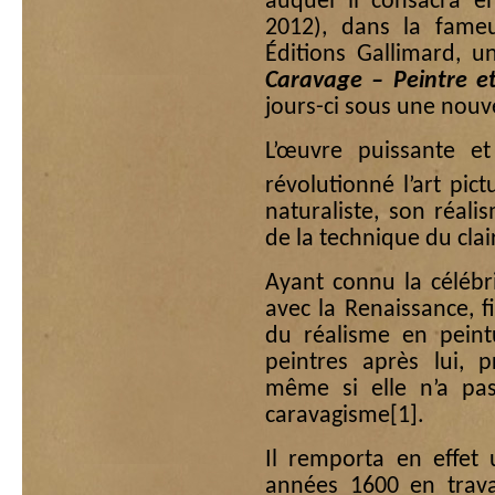
auquel il consacra e
2012), dans la fameu
Éditions Gallimard, u
Caravage – Peintre et
jours-ci sous une nouv
L’œuvre puissante et
révolutionné l’art pict
naturaliste, son réali
de la technique du clai
Ayant connu la célébri
avec la Renaissance, f
du réalisme en peint
peintres après lui, p
même si elle n’a pa
caravagisme
[1]
.
Il remporta en effet
années 1600 en travai