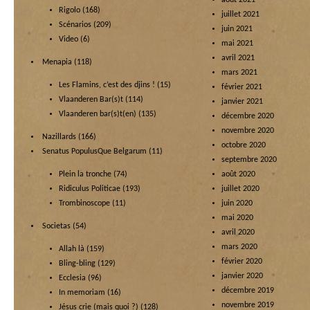
Rigolo
(168)
juillet 2021
Scénarios
(209)
juin 2021
Video
(6)
mai 2021
avril 2021
Menapia
(118)
mars 2021
Les Flamins, c’est des djins !
(15)
février 2021
Vlaanderen Bar(s)t
(114)
janvier 2021
Vlaanderen bar(s)t(en)
(135)
décembre 2020
novembre 2020
Nazillards
(166)
octobre 2020
Senatus PopulusQue Belgarum
(11)
septembre 2020
Plein la tronche
(74)
août 2020
Ridiculus Politicae
(193)
juillet 2020
Trombinoscope
(11)
juin 2020
mai 2020
Societas
(54)
avril 2020
mars 2020
Allah là
(159)
février 2020
Bling-bling
(129)
janvier 2020
Ecclesia
(96)
décembre 2019
In memoriam
(16)
novembre 2019
Jésus crie (mais quoi ?)
(128)