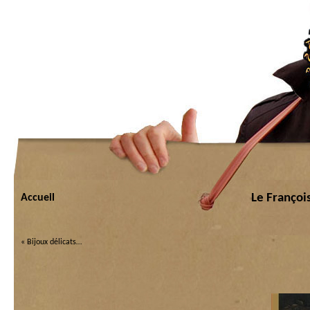
Le François
Accueil
«
Bijoux délicats…