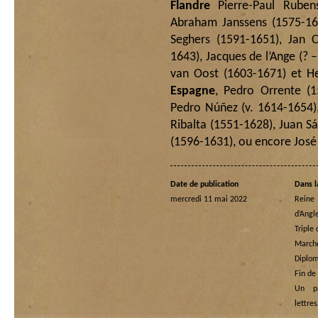
Flandre
Pierre-Paul Rubens
Abraham Janssens (1575-16
Seghers (1591-1651), Jan 
1643), Jacques de l’Ange (? 
van Oost (1603-1671) et H
Espagne
, Pedro Orrente (1
Pedro Núñez (v. 1614-1654),
Ribalta (1551-1628), Juan 
(1596-1631), ou encore José 
Date de publication
Dans l
mercredi 11 mai 2022
Rein
d’Angl
Triple
Marche
Diplom
Fin de
Un p
lettre