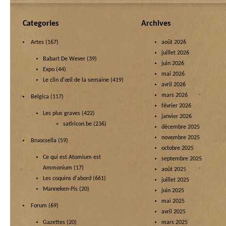
Categories
Archives
Artes
(167)
août 2026
juillet 2026
Babart De Wever
(39)
juin 2026
Expo
(44)
mai 2026
Le clin d'œil de la semaine
(419)
avril 2026
mars 2026
Belgica
(117)
février 2026
Les plus graves
(422)
janvier 2026
satiricon.be
(236)
décembre 2025
novembre 2025
Bruocsella
(59)
octobre 2025
Ce qui est Atomium est
septembre 2025
Ammonium
(17)
août 2025
Les coquins d'abord
(661)
juillet 2025
Manneken-Pis
(20)
juin 2025
mai 2025
Forum
(69)
avril 2025
Gazettes
(20)
mars 2025