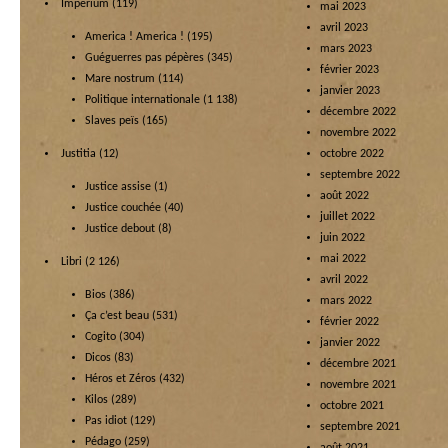
Imperium
(119)
mai 2023
avril 2023
America ! America !
(195)
mars 2023
Guéguerres pas pépères
(345)
février 2023
Mare nostrum
(114)
janvier 2023
Politique internationale
(1 138)
décembre 2022
Slaves peïs
(165)
novembre 2022
Justitia
(12)
octobre 2022
septembre 2022
Justice assise
(1)
août 2022
Justice couchée
(40)
juillet 2022
Justice debout
(8)
juin 2022
mai 2022
Libri
(2 126)
avril 2022
Bios
(386)
mars 2022
Ça c’est beau
(531)
février 2022
Cogito
(304)
janvier 2022
Dicos
(83)
décembre 2021
Héros et Zéros
(432)
novembre 2021
Kilos
(289)
octobre 2021
Pas idiot
(129)
septembre 2021
Pédago
(259)
août 2021