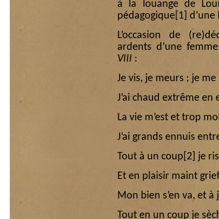
à la louange de Loui
pédagogique
[1]
d’une b
L’occasion de (re)dé
ardents d’une femme
VIII
:
Je vis, je meurs ; je me
J’ai chaud extrême en 
La vie m’est et trop mo
J’ai grands ennuis entr
Tout à un coup
[2]
je ri
Et en plaisir maint grie
Mon bien s’en va, et à j
Tout en un coup je sèch