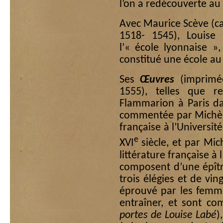
l’on a redécouverte au
Avec Maurice Scève (ca
1518- 1545), Louise
l’« école lyonnaise »
constitué une école au 
Ses
Œuvres
(imprimé
1555), telles que r
Flammarion à Paris dan
commentée par Michèle
française à l’Universit
e
XVI
siècle, et par Mi
littérature française à
composent d’une épît
trois élégies et de vi
éprouvé par les femme
entraîner, et sont c
portes de Louise Labé
)