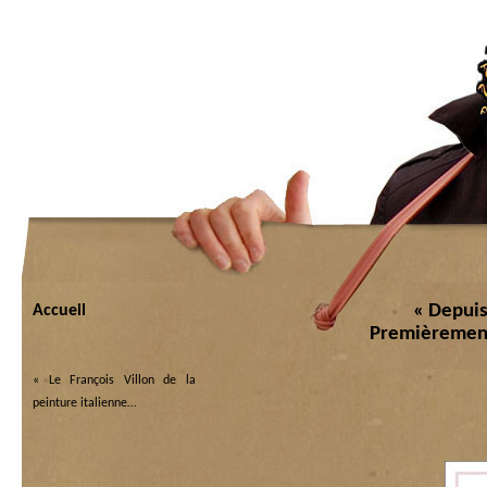
« Depui
Accueil
Premièrement
«
Le François Villon de la
peinture italienne…