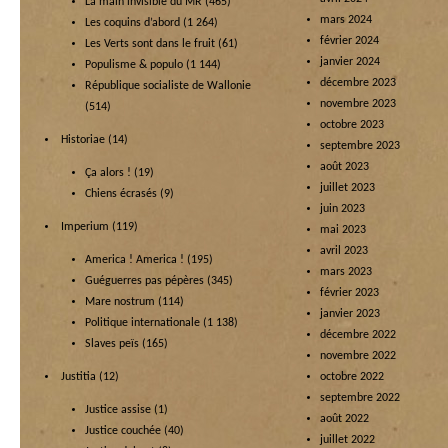
La main invisible du MR
(465)
mars 2024
Les coquins d’abord
(1 264)
février 2024
Les Verts sont dans le fruit
(61)
janvier 2024
Populisme & populo
(1 144)
décembre 2023
République socialiste de Wallonie
novembre 2023
(514)
octobre 2023
Historiae
(14)
septembre 2023
août 2023
Ça alors !
(19)
juillet 2023
Chiens écrasés
(9)
juin 2023
Imperium
(119)
mai 2023
avril 2023
America ! America !
(195)
mars 2023
Guéguerres pas pépères
(345)
février 2023
Mare nostrum
(114)
janvier 2023
Politique internationale
(1 138)
décembre 2022
Slaves peïs
(165)
novembre 2022
Justitia
(12)
octobre 2022
septembre 2022
Justice assise
(1)
août 2022
Justice couchée
(40)
juillet 2022