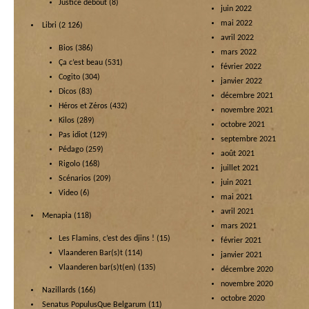
Justice debout
(8)
juin 2022
mai 2022
Libri
(2 126)
avril 2022
Bios
(386)
mars 2022
Ça c’est beau
(531)
février 2022
Cogito
(304)
janvier 2022
Dicos
(83)
décembre 2021
Héros et Zéros
(432)
novembre 2021
Kilos
(289)
octobre 2021
Pas idiot
(129)
septembre 2021
Pédago
(259)
août 2021
Rigolo
(168)
juillet 2021
Scénarios
(209)
juin 2021
Video
(6)
mai 2021
avril 2021
Menapia
(118)
mars 2021
Les Flamins, c’est des djins !
(15)
février 2021
Vlaanderen Bar(s)t
(114)
janvier 2021
Vlaanderen bar(s)t(en)
(135)
décembre 2020
novembre 2020
Nazillards
(166)
octobre 2020
Senatus PopulusQue Belgarum
(11)