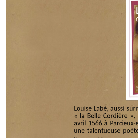
Louise Labé, aussi su
« la Belle Cordière »
avril 1566 à Parcieux-
une talentueuse poéte