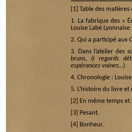
[1]
Table des matières 
1. La fabrique des « É
Louise Labé Lyonnaise 
2. Qui a participé aux
Œ
3. Dans l’atelier des s
bruns, ô regards dét
espérances vaines
…)
4. Chronologie : Louise
5. L’histoire du livre e
[2]
En même temps et 
[3]
Pesant.
[4]
Bonheur.