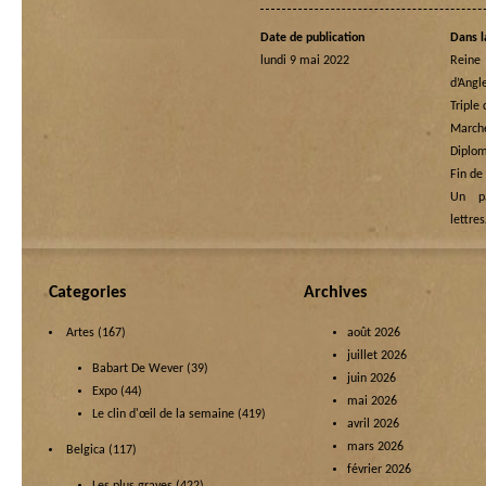
Date de publication
Dans l
lundi 9 mai 2022
Rein
d’Angl
Triple
Marche
Diplom
Fin de
Un p
lettre
Categories
Archives
Artes
(167)
août 2026
juillet 2026
Babart De Wever
(39)
juin 2026
Expo
(44)
mai 2026
Le clin d'œil de la semaine
(419)
avril 2026
mars 2026
Belgica
(117)
février 2026
Les plus graves
(422)