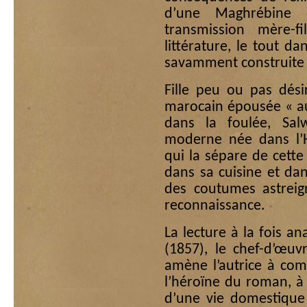
d’une Maghrébine d
transmission mère-f
littérature, le tout da
savamment construite 
Fille peu ou pas dési
marocain épousée « au
dans la foulée, Salw
moderne née dans l’H
qui la sépare de cett
dans sa cuisine et da
des coutumes astreig
reconnaissance.
La lecture à la fois a
(1857), le chef-d’œuv
amène l’autrice à com
l’héroïne du roman, à 
d’une vie domestique 