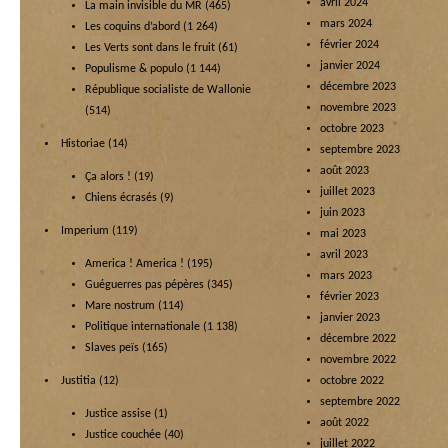
avril 2024
La main invisible du MR
(465)
mars 2024
Les coquins d’abord
(1 264)
février 2024
Les Verts sont dans le fruit
(61)
janvier 2024
Populisme & populo
(1 144)
décembre 2023
République socialiste de Wallonie
novembre 2023
(514)
octobre 2023
Historiae
(14)
septembre 2023
août 2023
Ça alors !
(19)
juillet 2023
Chiens écrasés
(9)
juin 2023
Imperium
(119)
mai 2023
avril 2023
America ! America !
(195)
mars 2023
Guéguerres pas pépères
(345)
février 2023
Mare nostrum
(114)
janvier 2023
Politique internationale
(1 138)
décembre 2022
Slaves peïs
(165)
novembre 2022
Justitia
(12)
octobre 2022
septembre 2022
Justice assise
(1)
août 2022
Justice couchée
(40)
juillet 2022