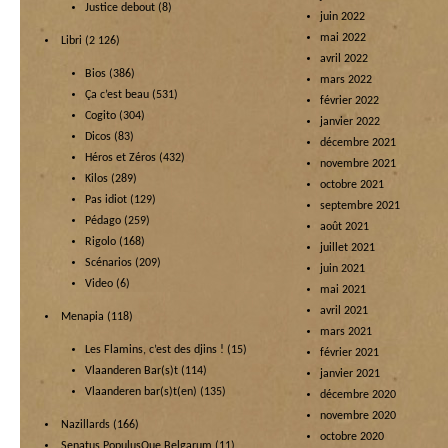
Justice debout
(8)
juin 2022
mai 2022
Libri
(2 126)
avril 2022
Bios
(386)
mars 2022
Ça c’est beau
(531)
février 2022
Cogito
(304)
janvier 2022
Dicos
(83)
décembre 2021
Héros et Zéros
(432)
novembre 2021
Kilos
(289)
octobre 2021
Pas idiot
(129)
septembre 2021
Pédago
(259)
août 2021
Rigolo
(168)
juillet 2021
Scénarios
(209)
juin 2021
Video
(6)
mai 2021
avril 2021
Menapia
(118)
mars 2021
Les Flamins, c’est des djins !
(15)
février 2021
Vlaanderen Bar(s)t
(114)
janvier 2021
Vlaanderen bar(s)t(en)
(135)
décembre 2020
novembre 2020
Nazillards
(166)
octobre 2020
Senatus PopulusQue Belgarum
(11)