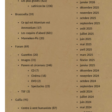
Les plus graves
(422)
janvier 2026
satiricon.be
(236)
décembre 2025
novembre 2025
Bruocsella
(59)
octobre 2025
Ce qui est Atomium est
septembre 2025
Ammonium
(17)
août 2025
Les coquins d'abord
(661)
juillet 2025
Manneken-Pis
(20)
juin 2025
mai 2025
Forum
(69)
avril 2025
Gazettes
(20)
mars 2025
Images
(31)
février 2025
Panem et circenses
(246)
janvier 2025
CD
(7)
décembre 2024
Cinéma
(16)
novembre 2024
DVD
(2)
octobre 2024
Spectacles
(23)
septembre 2024
TSF
(3)
août 2024
juillet 2024
Gallia
(95)
juin 2024
mai 2024
Centre à vent humaniste
(87)