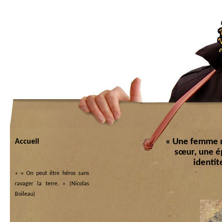
« Une femme n
Accueil
sœur, une é
identit
«
« On peut être héros sans
ravager la terre. » (Nicolas
Boileau)