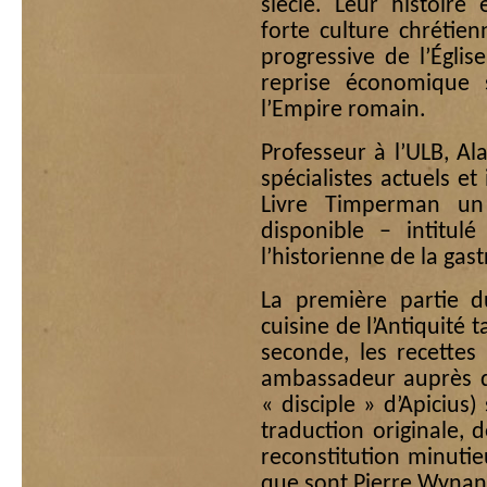
siècle. Leur histoir
forte culture chrétienn
progressive de l’Églis
reprise économique 
l’Empire romain.
Professeur à l’ULB, Al
spécialistes actuels et 
Livre Timperman un
disponible – intitul
l’historienne de la gas
La première partie d
cuisine de l’Antiquité
seconde, les recettes
ambassadeur auprès du
« disciple » d’Apicius
traduction originale,
reconstitution minutie
que sont Pierre Wynant