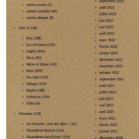
septembre 2022
Justice assise
(1)
août 2022
Justice couchée
(40)
juillet 2022
Justice debout
(8)
juin 2022
mai 2022
Libri
(2 126)
avril 2022
Bios
(386)
mars 2022
Ça c’est beau
(531)
février 2022
Cogito
(304)
janvier 2022
Dicos
(83)
décembre 2021
Héros et Zéros
(432)
novembre 2021
Kilos
(289)
octobre 2021
Pas idiot
(129)
septembre 2021
Pédago
(259)
août 2021
Rigolo
(168)
juillet 2021
Scénarios
(209)
juin 2021
Video
(6)
mai 2021
avril 2021
Menapia
(118)
mars 2021
Les Flamins, c’est des djins !
(15)
février 2021
Vlaanderen Bar(s)t
(114)
janvier 2021
Vlaanderen bar(s)t(en)
(135)
décembre 2020