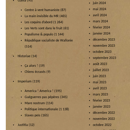
Gallia
(95)
juin 2024
mai 2024
Centre à vent humaniste
(87)
avril 2024
La main invisible du MR
(465)
mars 2024
Les coquins d’abord
(1 264)
février 2024
Les Verts sont dans le fruit
(61)
janvier 2024
Populisme & populo
(1 144)
décembre 2023
République socialiste de Wallonie
novembre 2023
(514)
octobre 2023
Historiae
(14)
septembre 2023
août 2023
Ça alors !
(19)
juillet 2023
Chiens écrasés
(9)
juin 2023
Imperium
(119)
mai 2023
avril 2023
America ! America !
(195)
mars 2023
Guéguerres pas pépères
(345)
février 2023
Mare nostrum
(114)
janvier 2023
Politique internationale
(1 138)
décembre 2022
Slaves peïs
(165)
novembre 2022
Justitia
(12)
octobre 2022