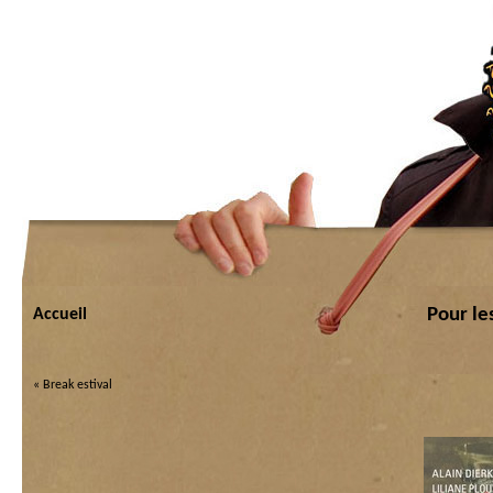
Pour le
Accueil
«
Break estival