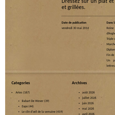
Dressez sur un plat et
et grillées.
Date de publication
Dans l
vendredi 30 mai 2014
Rein
d’Angl
Triple
Marche
Diplom
Fin de
Un p
lettre
Categories
Archives
Artes
(167)
août 2026
juillet 2026
Babart De Wever
(39)
juin 2026
Expo
(44)
mai 2026
Le clin d'œil de la semaine
(419)
avril 2026