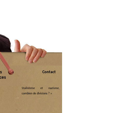
s
Contact
ices
Stalinisme et nazisme,
combien de divisions ?
»