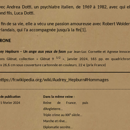
vec Andrea Dotti, un psychiatre italien, de 1969 à 1982, avec qui e
nd fils, Luca Dotti.
a fin de sa vie, elle a vécu une passion amoureuse avec Robert Wolder
landais, qui l’a accompagnée jusqu’à la fin
[1]
.
TRONE
ey Hepburn – Un ange aux yeux de faon
par Jean-Luc Cornette et Agnese Innoce
1/2
ions Glénat, collection « Glénat 9
», janvier 2024, 165 pp. en quadrichro
 x 26,6 cm sous couverture cartonnée en couleurs, 22 € (prix France)
ttps://fr.wikipedia.org/wiki/Audrey_Hepburn#Hommages
de publication
Dans la même veine :
 1 février 2024
Reine de France, puis
d’Angleterre…
Triple crime au XIXᵉ siècle…
Marche et rêve…
Diplomatie secrète…