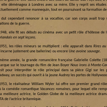
s elle déménagea à Londres avec sa mère. Elle y reprit ses études 
ctuellement comme mannequin, tout en poursuivant sa formation de 
e dut cependant renoncer à sa vocation, car son corps avait trop 
ations de la guerre.
1948, elle fit ses débuts au cinéma avec un petit rôle d’hôtesse de 
rlandais en sept leçons.
1951, les rôles mineurs se multiplient : elle apparaît dans
Rires au
e incarne justement une ballerine) ou encore
Une avoine sauvage
.
même année, la grande romancière française Gabrielle Colette (18
arque sur le tournage du film de Jean Boyer
Nous irons à Monte-Car
isit pour interpréter le rôle principal dans sa pièce
Gigi
sur les 
adway, un succès qui ouvrit à la jeune Audrey les portes de Hollywoo
1953, le réalisateur William Wyler lui offre son premier grand rô
s la comédie romantique
Vacances romaines
, pour lequel elle remp
la meilleure actrice, le Golden Globe de la meilleure actrice dram
A de l’actrice britannique.