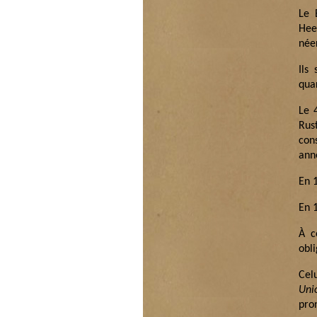
Le 
Hee
néer
Ils
quar
Le 
Rus
con
ann
En 
En 
À c
obli
Cel
Unio
pro