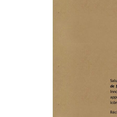
Sal
de 
Inn
app
icô
Réci