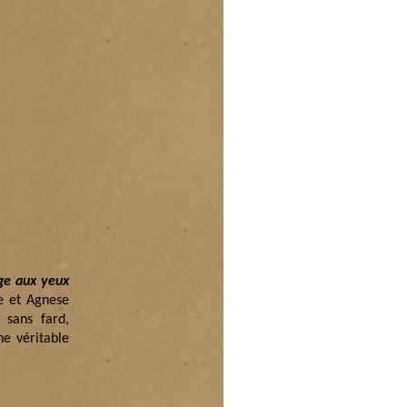
ge aux yeux
e et Agnese
 sans fard,
ne véritable