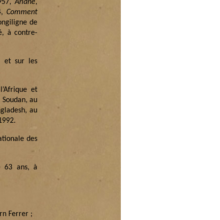
957,
Ariane
,
4,
Comment
longiligne de
é, à contre-
 et sur les
’Afrique et
u Soudan, au
gladesh, au
1992.
ationale des
e 63 ans, à
rn Ferrer ;