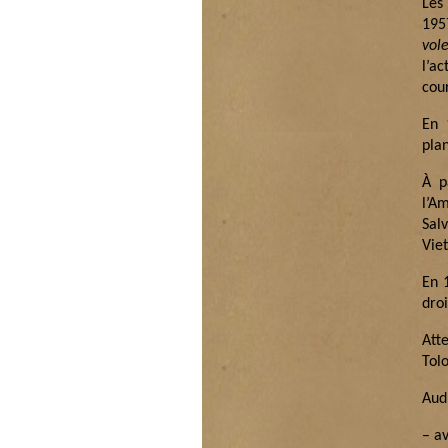
Les
195
vole
l’a
cou
En 
pla
À p
l’A
Sal
Vie
En 
droi
Att
Tolo
Aud
– av