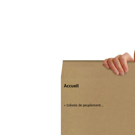
Accueil
«
Colonie de peuplement…