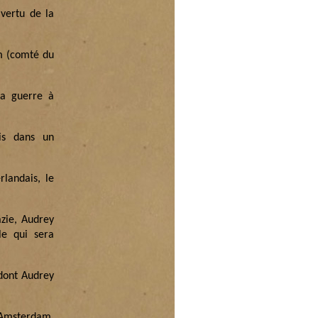
 vertu de la
m (comté du
la guerre à
uis dans un
landais, le
zie, Audrey
le qui sera
 dont Audrey
à Amsterdam.