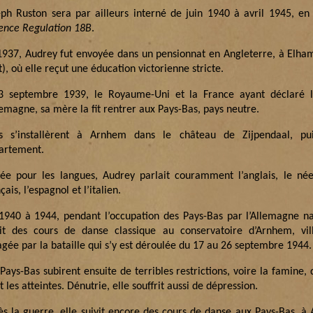
eph Ruston sera par ailleurs interné de juin 1940 à avril 1945, en
ence Regulation 18B
.
1937, Audrey fut envoyée dans un pensionnat en Angleterre, à Elha
), où elle reçut une éducation victorienne stricte.
3 septembre 1939, le Royaume-Uni et la France ayant déclaré 
lemagne, sa mère la fit rentrer aux Pays-Bas, pays neutre.
es s’installèrent à Arnhem dans le château de Zijpendaal, p
artement.
ée pour les langues, Audrey parlait couramment l’anglais, le néer
çais, l’espagnol et l’italien.
1940 à 1944, pendant l’occupation des Pays-Bas par l’Allemagne na
vit des cours de danse classique au conservatoire d’Arnhem, vil
agée par la bataille qui s’y est déroulée du 17 au 26 septembre 1944.
Pays-Bas subirent ensuite de terribles restrictions, voire la famine,
t les atteintes. Dénutrie, elle souffrit aussi de dépression.
ès la guerre, elle suivit encore des cours de danse aux Pays-Bas, 