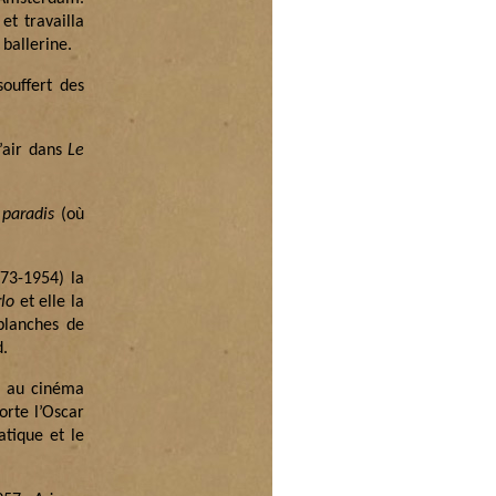
et travailla
ballerine.
souffert des
l’air dans
Le
 paradis
(où
73-1954) la
lo
et elle la
planches de
d.
le au cinéma
orte l’Oscar
atique et le