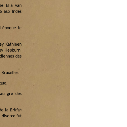
se Ella van
6 aux Indes
 l’époque le
rey Kathleen
rey Hepburn,
odiennes des
 Bruxelles.
que.
 au gré des
 de la
British
 divorce fut