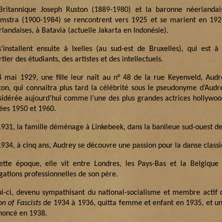
Britannique Joseph Ruston (1889-1980) et la baronne néerlandai
mstra (1900-1984) se rencontrent vers 1925 et se marient en 192
landaises, à Batavia (actuelle Jakarta en Indonésie).
 s’installent ensuite à Ixelles (au sud-est de Bruxelles), qui est à
tier des étudiants, des artistes et des intellectuels.
4 mai 1929, une fille leur naît au n° 48 de la rue Keyenveld, Aud
ton, qui connaîtra plus tard la célébrité sous le pseudonyme d’Aud
sidérée aujourd’hui comme l’une des plus grandes actrices hollywo
ées 1950 et 1960.
1931, la famille déménage à Linkebeek, dans la banlieue sud-ouest de
1934, à cinq ans, Audrey se découvre une passion pour la danse classi
ette époque, elle vit entre Londres, les Pays-Bas et la Belgique
gations professionnelles de son père.
ui-ci, devenu sympathisant du national-socialisme et membre actif
n of Fascists
de 1934 à 1936, quitta femme et enfant en 1935, et un
noncé en 1938.