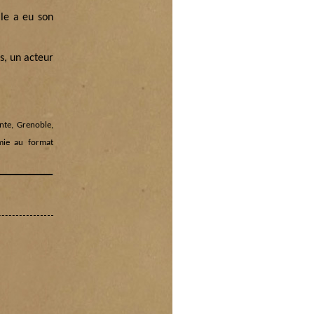
lle a eu son
s, un acteur
nte, Grenoble,
mie au format