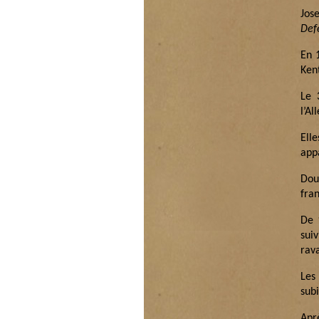
Jos
Def
En 
Kent
Le 
l’Al
Ell
app
Dou
fran
De 
sui
rav
Les 
subi
Apr