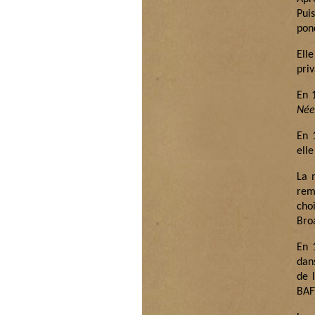
Pui
pon
Ell
priv
En 
Née
En 
ell
La 
rem
cho
Bro
En 
dan
de 
BAFT