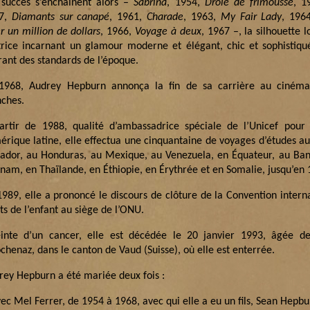
 succès s’enchaînent alors –
Sabrina
, 1954,
Drôle de frimousse
, 1
7,
Diamants sur canapé
, 1961,
Charade
, 1963,
My Fair Lady
, 196
r un million de dollars
, 1966,
Voyage à deux
, 1967 –, la silhouette 
ctrice incarnant un glamour moderne et élégant, chic et sophistiqu
rant des standards de l’époque.
1968, Audrey Hepburn annonça la fin de sa carrière au cinéma
nches.
artir de 1988, qualité d’ambassadrice spéciale de l’Unicef pour l
mérique latine, elle effectua une cinquantaine de voyages d’études a
vador, au Honduras, au Mexique, au Venezuela, en Équateur, au Ban
tnam, en Thaïlande, en Éthiopie, en Érythrée et en Somalie, jusqu’en 
1989, elle a prononcé le discours de clôture de la Convention intern
ts de l’enfant au siège de l’ONU.
einte d’un cancer, elle est décédée le 20 janvier 1993, âgée d
chenaz, dans le canton de Vaud (Suisse), où elle est enterrée.
rey Hepburn a été mariée deux fois :
ec Mel Ferrer, de 1954 à 1968, avec qui elle a eu un fils, Sean Hepbu