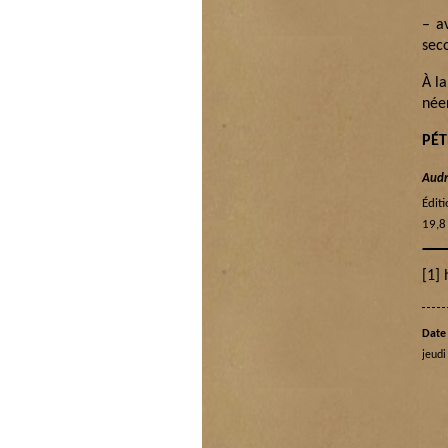
– a
seco
À l
néer
PÉ
Audr
Édit
19,8
[1]
h
Date 
jeudi