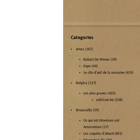
Categories
Artes
(167)
Babart De Wever
(39)
Expo
(44)
Le clin d'œil de la semaine
(419)
Belgica
(117)
Les plus graves
(422)
satiricon.be
(236)
Bruocsella
(59)
Ce qui est Atomium est
Ammonium
(17)
Les coquins d'abord
(661)